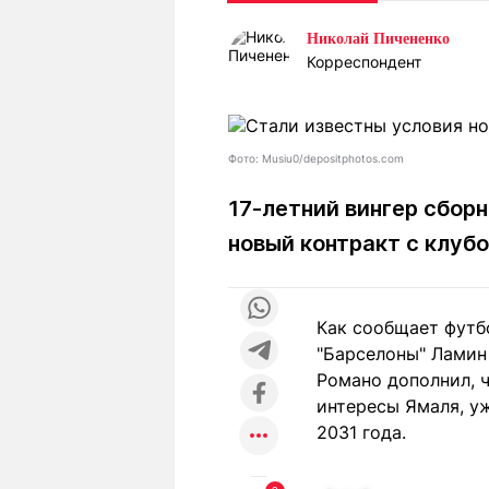
Статьи
Выгодно
В
Николай Пичененко
Погода
Полезно
Т
Корреспондент
Спецпроекты
Любопытно
Л
ч
Рейтинги
Гороскопы
Рецепты
Фото: Musiu0/depositphotos.com
17-летний вингер сбор
новый контракт с клуб
О проекте
Как сообщает футб
Редакция
Ре
"Барселоны" Ламин
+7 (777) 001 44 99
Романо дополнил, 
интересы Ямаля, уж
2031 года.