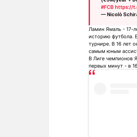
#FCB
https://
— Nicolò Schi
Ламин Ямаль - 17-л
историю футбола. В
турнире. В 16 лет 
самым юным ассист
В Лиге чемпионов 
первых минут - в 16