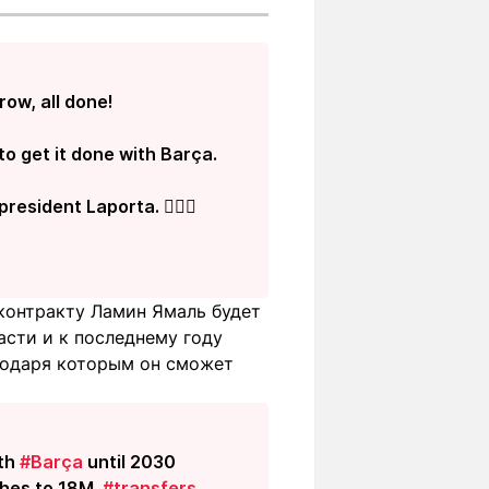
ow, all done!
o get it done with Barça.
resident Laporta. ✍🏻🏁
контракту Ламин Ямаль будет
асти и к последнему году
агодаря которым он сможет
ith
#Barça
until 2030
ches to 18M.
#transfers