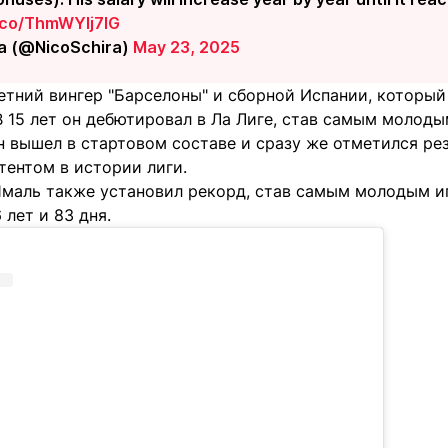
t.co/ThmWYlj7lG
ra (@NicoSchira)
May 23, 2025
етний вингер "Барселоны" и сборной Испании, который
 15 лет он дебютировал в Ла Лиге, став самым молоды
он вышел в стартовом составе и сразу же отметился ре
ентом в истории лиги.
Ямаль также установил рекорд, став самым молодым и
 лет и 83 дня.