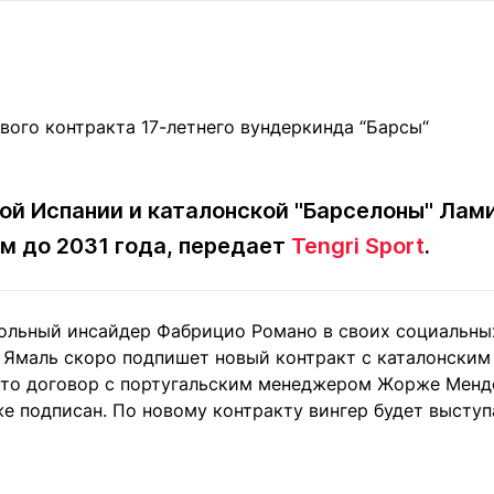
Статьи
округ спорта
Статьи
Полезное
ренды
Блоги
ига
Обзоры
емпионов
Спецпроек
ной Испании и каталонской "Барселоны" Ла
ом до 2031 года, передает
Tengri Sport
.
Контакты редакции
Вакансии
Реклама
Пресс-центр
ольный инсайдер Фабрицио Романо в своих социальных
клама
 Ямаль скоро подпишет новый контракт с каталонским
+7 (700) 3 888 188
что договор с португальским менеджером Жорже Мен
е подписан. По новому контракту вингер будет выступа