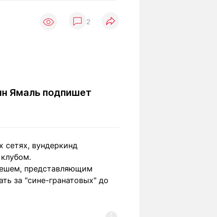
Вокруг света
Образование
2
Путевые
Учебные
заметки
заведения
Маршруты
ты
Заилийского
Алатау
мин Ямаль подпишет
Светлая тема
 сетях, вундеркинд
Мы в социальных сетях
 клубом.
дешем, представляющим
ть за "сине-гранатовых" до