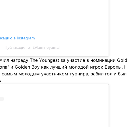
икацию в Instagram
Публикация от @lamineyamal
учил награду The Youngest за участие в номинации Gold
опа" и Golden Boy как лучший молодой игрок Европы. 
 самым молодым участником турнира, забил гол и бы
а.