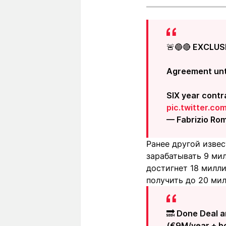
🚨🔵🔴 EXCLUSI
Agreement unti
SIX year contr
pic.twitter.c
— Fabrizio Ro
Ранее другой изве
зарабатывать 9 мил
достигнет 18 милл
получить до 20 мил
🔜 Done Deal 
(€9M/year + bon