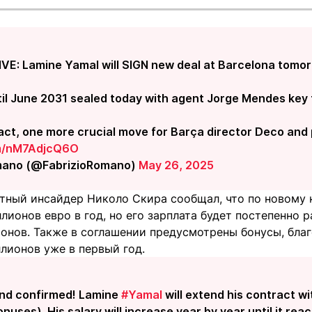
VE: Lamine Yamal will SIGN new deal at Barcelona tomorr
l June 2031 sealed today with agent Jorge Mendes key t
act, one more crucial move for Barça director Deco and p
om/nM7AdjcQ6O
mano (@FabrizioRomano)
May 26, 2025
стный инсайдер Николо Скира сообщал, что по новому 
лионов евро в год, но его зарплата будет постепенно р
ионов. Также в соглашении предусмотрены бонусы, бл
лионов уже в первый год.
and confirmed! Lamine
#Yamal
will extend his contract w
uses). His salary will increase year by year until it rea