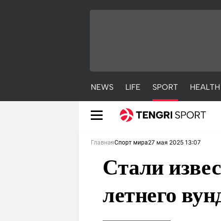
NEWS
LIFE
SPORT
HEALTH
27 мая 2025 13:07
Главная
Спорт мира
Стали извес
летнего ву
NEWS
LIFE
S
Новости
Красиво
С