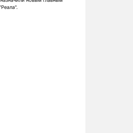
 назначили новым главным
Реала".