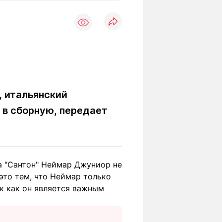
Вокруг света
Образование
Путевые
Учебные
заметки
заведения
Маршруты
ты
Заилийского
Алатау
, итальянский
 в сборную, передает
Светлая тема
Мы в социальных сетях
ба "Сантон" Неймар Джуниор не
это тем, что Неймар только
к как он является важным