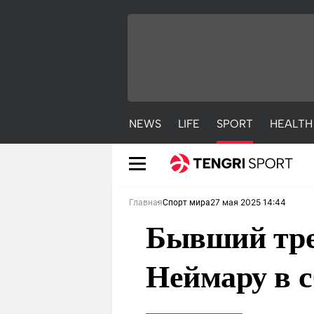
NEWS
LIFE
SPORT
HEALTH
27 мая 2025 14:44
Главная
Спорт мира
Бывший тре
Неймару в 
NEWS
LIFE
S
Новости
Красиво
С