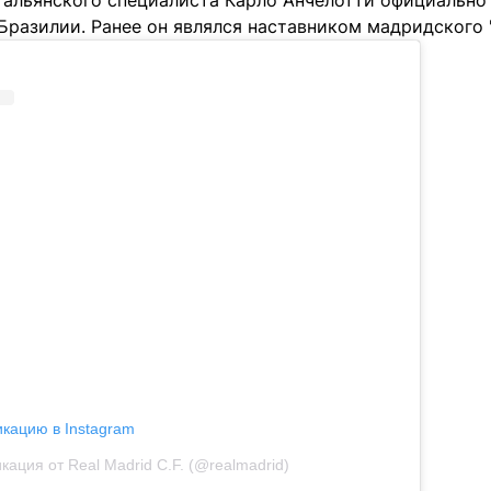
итальянского специалиста Карло Анчелотти официально
разилии. Ранее он являлся наставником мадридского "
икацию в Instagram
кация от Real Madrid C.F. (@realmadrid)