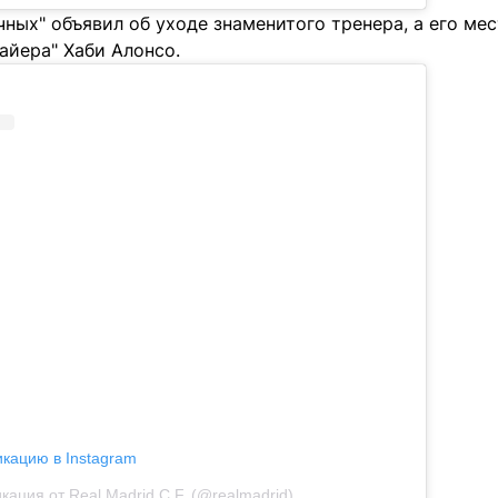
чных" объявил об уходе знаменитого тренера, а его ме
айера" Хаби Алонсо.
икацию в Instagram
кация от Real Madrid C.F. (@realmadrid)