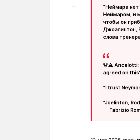
"Неймара нет 
Неймаром, и м
чтобы он приб
Джоэлинтон, Р
слова тренер
🚨⚠️ Ancelotti:
agreed on this”
“I trust Neymar
“Joelinton, Rod
— Fabrizio Ro