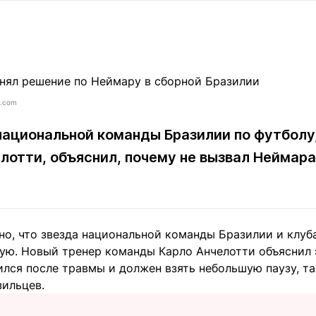
Статьи
округ спорта
Статьи
Полезное
ренды
Блоги
ига
Обзоры
емпионов
Спецпроек
s.com
национальной команды Бразилии по футболу
лотти, объяснил, почему не вызвал Неймара
Контакты редакции
Вакансии
Реклама
Пресс-центр
клама
тно, что звезда национальной команды Бразилии и клу
+7 (700) 3 888 188
ную. Новый тренер команды Карло Анчелотти объяснил 
лся после травмы и должен взять небольшую паузу, та
зильцев.