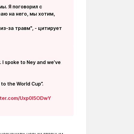
мы. Я поговорил с
аю на него, мы хотим,
из-за травм", - цитирует
y. I spoke to Ney and we’ve
 to the World Cup”.
itter.com/Uxp0I5ODwY