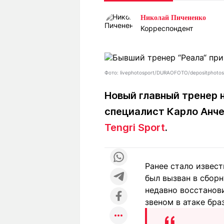
Статьи
Выгодно
В
Николай Пичененко
Погода
Полезно
Т
Корреспондент
Спецпроекты
Любопытно
Л
ч
Рейтинги
Гороскопы
Рецепты
Фото: livephotosport/DURAOFOTO/depositphoto
Новый главный тренер 
специалист Карло Анче
О проекте
Tengri Sport
.
Редакция
Ре
Ранее стало извес
+7 (777) 001 44 99
был вызван в сбор
недавно восстанови
звеном в атаке бра