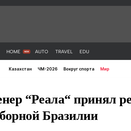
HOME
AUTO
TRAVEL
EDU
Казахстан
ЧМ-2026
Вокруг спорта
Мир
нер “Реала“ принял р
сборной Бразилии
PORT
HEALTH
HOME
AUTO
Новости
порт
Новости
Новости