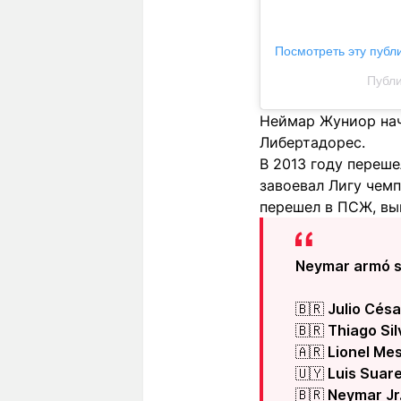
Посмотреть эту публ
Публи
Неймар Жуниор нача
Либертадорес.
В 2013 году переше
завоевал Лигу чемп
перешел в ПСЖ, выи
Neymar armó su
🇧🇷 Julio Césa
🇧🇷 Thiago Sil
🇦🇷 Lionel Mes
🇺🇾 Luis Suare
🇧🇷 Neymar Jr