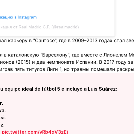
икацию в Instagram
кация от Real Madrid C.F. (@realmadrid)
л карьеру в "Сантосе", где в 2009–2013 годах стал зв
л в каталонскую "Барселону", где вместе с Лионелем 
ионов (2015) и два чемпионата Испании. В 2017 году з
грав пять титулов Лиги 1, но травмы помешали раскры
 equipo ideal de fútbol 5 e incluyó a Luis Suárez:
r.
va.
si.
z.
.
pic.twitter.com/vRb4gV3zEi