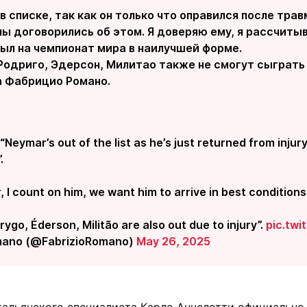
в списке, так как он только что оправился после трав
ы договорились об этом. Я доверяю ему, я рассчитыв
ыл на чемпионат мира в наилучшей форме.
одриго, Эдерсон, Милитао также не смогут сыграть 
а Фабрицио Романо.
 “Neymar’s out of the list as he’s just returned from injur
.
, I count on him, we want him to arrive in best conditions
rygo, Éderson, Militão are also out due to injury”.
pic.tw
mano (@FabrizioRomano)
May 26, 2025