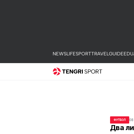
NEWS
LIFE
SPORT
TRAVEL
GUIDE
EDU
08
ФУТБОЛ
Два л