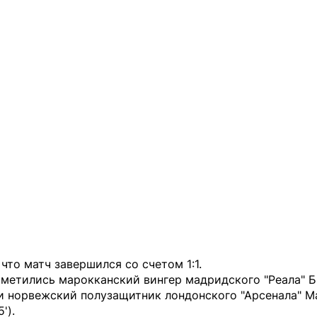
что матч завершился со счетом 1:1.
тметились марокканский вингер мадридского "Реала" 
 и норвежский полузащитник лондонского "Арсенала" М
').