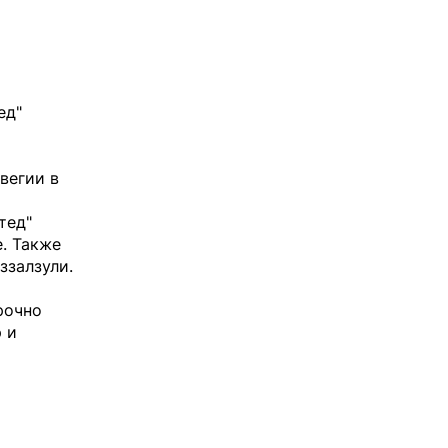
ед"
вегии в
тед"
. Также
ззалзули.
рочно
 и