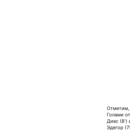
Отметим, 
Голами о
Диас (8')
Эдегор (75