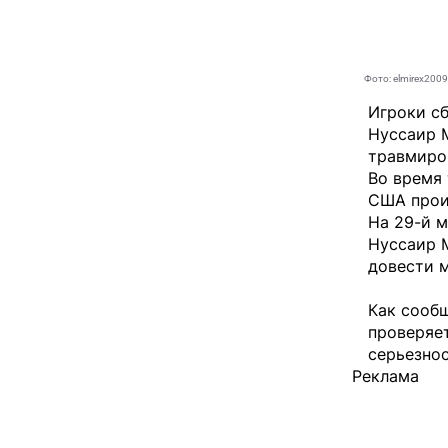
Фото: elmirex200
Игроки с
Нуссаир М
травмиро
Во время
США прои
На 29-й 
Нуссаир 
довести м
Как сооб
проверяет
серьезно
Реклама