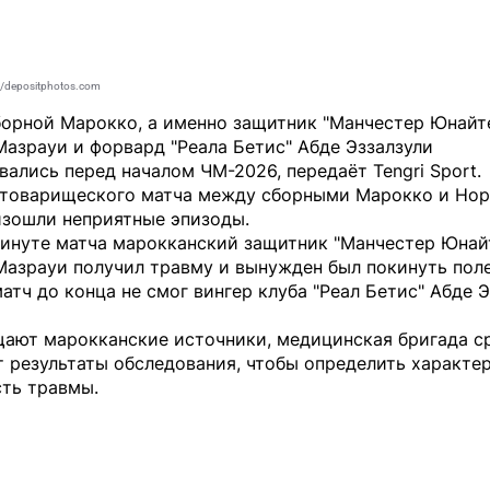
9/depositphotos.com
борной Марокко, а именно защитник "Манчестер Юнайт
азрауи и форвард "Реала Бетис" Абде Эззалзули
вались перед началом ЧМ-2026, передаёт
Tengri Sport
.
 товарищеского матча между сборными Марокко и Нор
зошли неприятные эпизоды.
минуте матча марокканский защитник "Манчестер Юнай
Мазрауи получил травму и вынужден был покинуть поле
атч до конца не смог вингер клуба "Реал Бетис" Абде Э
щают марокканские источники, медицинская бригада с
 результаты обследования, чтобы определить характер
сть травмы.