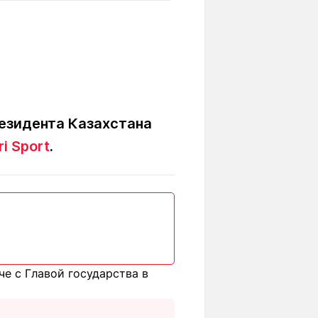
Вокруг света
Образование
Путевые
Учебные
заметки
заведения
Маршруты
ты
Заилийского
Алатау
резидента Казахстана
i Sport
.
Светлая тема
Мы в социальных сетях
че с Главой государства в