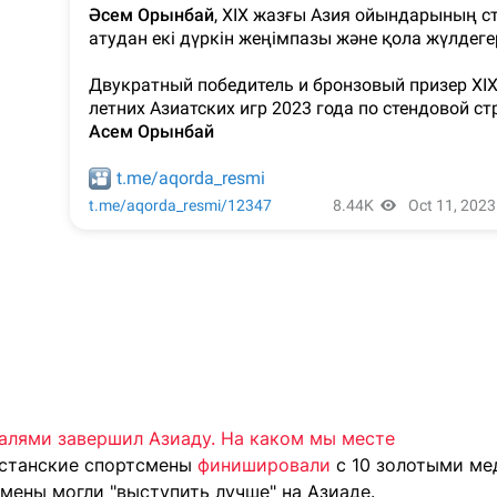
далями завершил Азиаду. На каком мы месте
хстанские спортсмены
финишировали
с 10 золотыми мед
смены могли "выступить лучше" на Азиаде.