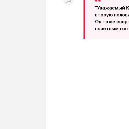
"Уважаемый К
вторую полови
Он тоже спорт
почетным гост