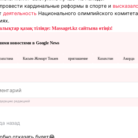
провести кардинальные реформы в спорте и
высказал
нт
деятельность
Национального олимпийского комитета
иях.
лықтар қазақ тілінде: Massaget.kz сайтына өтіңіз!
шими новостями в Google News
захстана
Касым-Жомарт Токаев
приглашение
Казахстан
Акорда
дерацию редакцией
да назад
добно отказать будет😂