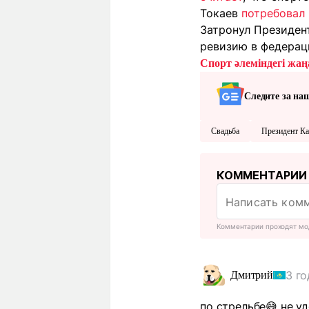
Токаев
потребовал
Затронул Президе
ревизию в федерац
Спорт әлеміндегі жаңа
Следите за на
Свадьба
Президент Ка
КОММЕНТАРИИ
Комментарии проходят мо
3 го
Дмитрий
по стрельбе😅 не у