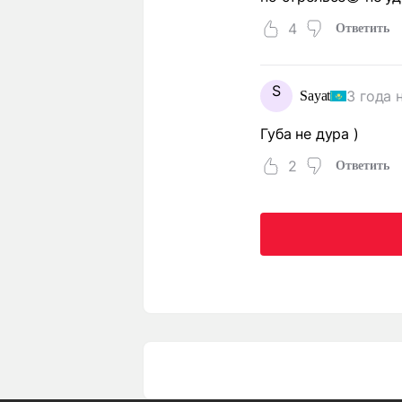
4
Ответить
S
3 года 
Sayat
Губа не дура )
2
Ответить