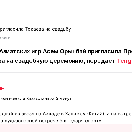
Статьи
округ спорта
Статьи
Полезное
ренды
Блоги
ига
Обзоры
емпионов
Спецпроек
магазы/
Азиатских игр Асем Орынбай пригласила П
а на свадебную церемонию, передает
Tengr
Контакты редакции
Вакансии
Реклама
Пресс-центр
ИЕ
клама
вные новости Казахстана за 5 минут
+7 (700) 3 888 188
дной из звезд на Азиаде в Ханчжоу (Китай), а на встре
о судьбоносной встрече благодаря спорту.