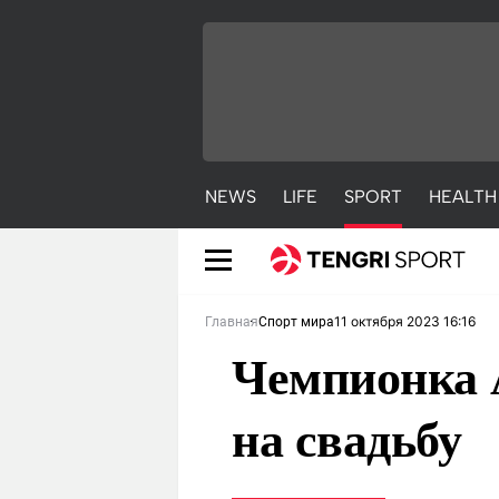
NEWS
LIFE
SPORT
HEALTH
11 октября 2023 16:16
Главная
Спорт мира
Чемпионка 
на свадьбу
NEWS
LIFE
S
Новости
Красиво
С