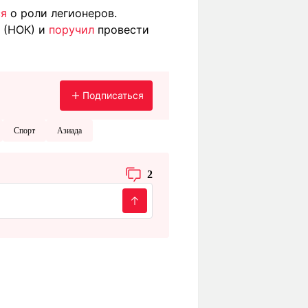
ся
о роли легионеров.
 (НОК) и
поручил
провести
Подписаться
Спорт
Азиада
2