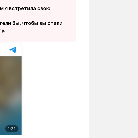
м я встретила свою
тели бы, чтобы вы стали
у.