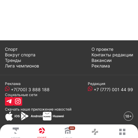
Спорт
О проекте
Вокруг спорта
Контакты редакции
Тренды
Вакансии
Лига чемпионов
Реклама
Реклама
Редакция
+7(700) 3 888 188
+7 (777) 001 44 99
Социальные сети
Скачать наше
приложение
новостей
© 2008-2024 ТОО «EML»