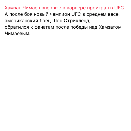
Хамзат Чимаев впервые в карьере проиграл в UFC
А после боя новый чемпион UFC в среднем весе,
американский боец Шон Стрикленд,
обратился к фанатам
после победы над Хамзатом
Чимаевым.