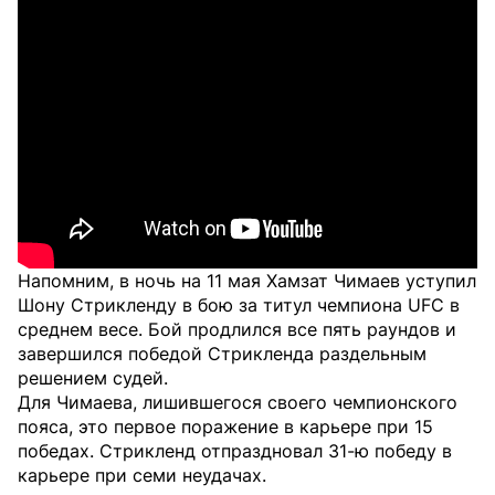
Напомним, в ночь на 11 мая Хамзат Чимаев уступил
Шону Стрикленду в бою за титул чемпиона UFC в
среднем весе. Бой продлился все пять раундов и
завершился победой Стрикленда раздельным
решением судей.
Для Чимаева, лишившегося своего чемпионского
пояса, это первое поражение в карьере при 15
победах. Стрикленд отпраздновал 31-ю победу в
карьере при семи неудачах.