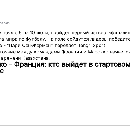
tos.com
в ночь с 9 на 10 июля, пройдёт первый четвертьфиналь
а мира по футболу. На поле сойдутся лидеры победит
в - "Пари Сен-Жермен", передаёт
Tengri Sport
.
тояние между командами Франции и Марокко начнётся
о времени Казахстана.
о - Франция: кто выйдет в стартово
е