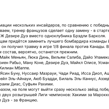
мации нескольких инсайдеров, по сравнению с победн
ваем, тренер французов сделает одну замену - в старт
СЖ Дезире Дуэ вместо одноклубника Брэдли Барколя.
цам придётся заменить лучшего бомбардира команды
 он получил травму в игре 1/8 финала против Канады. В
 состав, вероятно, останется прежним.
Майк Меньян, Люка Динь, Вильям Салиба, Дайо Упамек
риен Рабьо, Ману Коне, Дезире Дуэ, Майкл Олисе, Усма
Килиан Мбаппе.
Ясин Буну, Нуссаир Мазрауи, Чади Риад, Исса Диоп, А
ейл Эль-Айнауи, Аюб Буадди, Билаль Эль-Ханнус, Аззе
раим Диас, Суфьян Рахими.
азом, на поле могут выйти сразу несколько звёзд поб
х двух розыгрышей Лиги чемпионов: Хакими за Марокко
 Дуэ - за Францию.