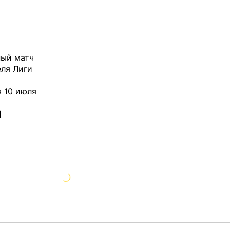
ный матч
еля Лиги
 10 июля
м