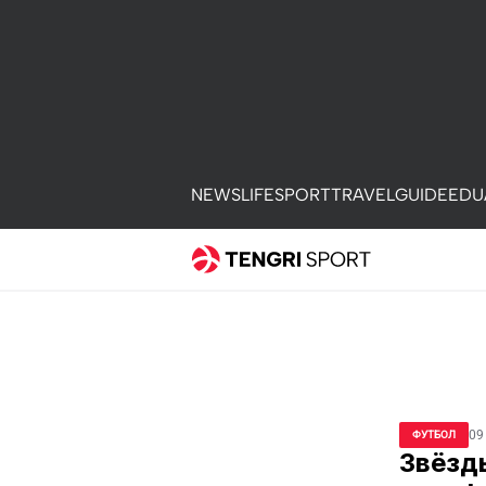
NEWS
LIFE
SPORT
TRAVEL
GUIDE
EDU
09
ФУТБОЛ
Звёзд