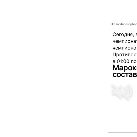
Фото: depositpho
Сегодня, 
чемпионат
чемпионо
Противос
в 01:00 п
Марокк
состав