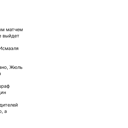
ым матчем
е выйдет
 Исмаэля
ано, Жюль
н
шраф
дин
едителей
, а