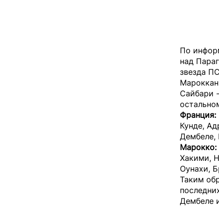
По инфор
над Параг
звезда П
Мароккан
Сайбари -
остальном
Франция:
Кунде, Ад
Дембеле, 
Марокко:
Хакими, Н
Оунахи, Б
Таким обр
последни
Дембеле и