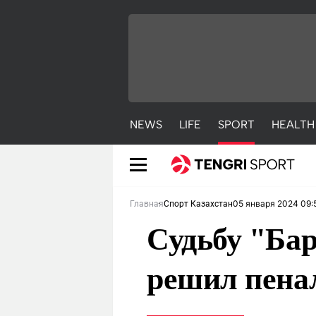
NEWS
LIFE
SPORT
HEALTH
05 января 2024 09:
Главная
Спорт Казахстан
Судьбу "Бар
решил пенал
NEWS
LIFE
S
Новости
Красиво
С