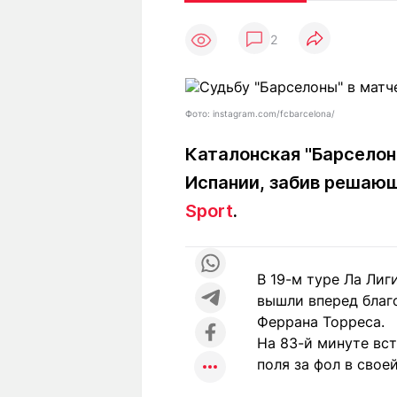
Статьи
Выгодно
В
2
Погода
Полезно
Т
Спецпроекты
Любопытно
Л
ч
Рейтинги
Гороскопы
Фото: instagram.com/fcbarcelona/
Рецепты
Каталонская "Барселон
Испании, забив решающ
О проекте
Sport
.
В 19-м туре Ла Лиг
Редакция
Ре
вышли вперед благ
+7 (777) 001 44 99
Феррана Торреса.
На 83-й минуте вст
поля за фол в свое