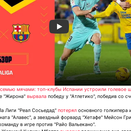
Смотреть видео YouTube
с семью мячами: топ-клубы Испании устроили голевое 
ре "Жирона"
вырвала
победу у "Атлетико", победив со сч
Ла Лиги "Реал Сосьедад"
потерял
основного голкипера и
ата "Алавес", а звездный форвард "Хетафе" Мейсон Гр
команду в игре против "Райо Вальекано".