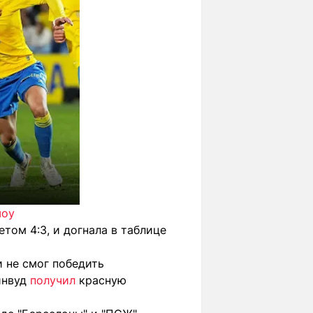
шоу
етом 4:3, и догнала в таблице
 не смог победить
инвуд
получил
красную