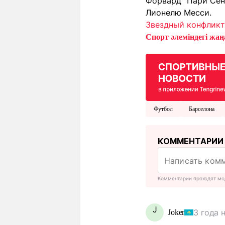
Форвард "Пари Се
Лионелю Месси.
Звездный конфликт
Спорт әлеміндегі жаңа
Футбол
Барселона
КОММЕНТАРИИ
Комментарии проходят мо
J
3 года 
Joker