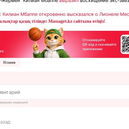
н-Жермен" Килиан Мбаппе
выразил
восхищение экс-звез
: Килиан Мбаппе откровенно высказался о Лионеле Ме
лықтар қазақ тілінде: Massaget.kz сайтына өтіңіз!
Испания
дерацию редакцией
назад