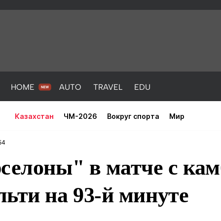
HOME
AUTO
TRAVEL
EDU
Казахстан
ЧМ-2026
Вокруг спорта
Мир
54
селоны" в матче с ка
ьти на 93-й минуте
PORT
HEALTH
HOME
AUTO
Новости
порт
Новости
Новости