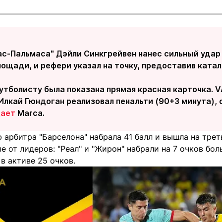
с-Пальмаса" Дэйли Синкгрейвен нанес сильный удар 
лощади, и рефери указал на точку, предоставив ката
футболисту была показана прямая красная карточка. 
Илкай Гюндоган реализовал пенальти (90+3 минута), 
ает
Marca.
арбитра "Барселона" набрала 41 балл и вышла на трет
е от лидеров: "Реал" и "Жирон" набрали на 7 очков бо
 в активе 25 очков.