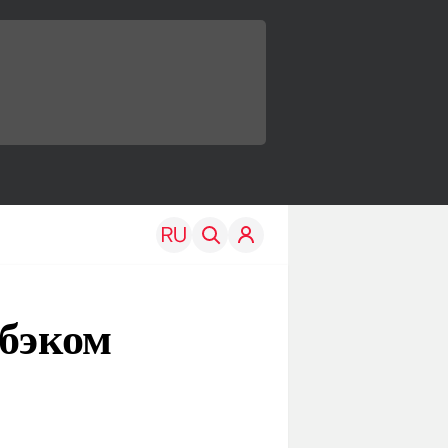
мбэком
TRAVEL
EDU
Моя страна
Новости