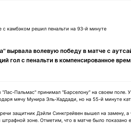
Статьи
округ спорта
Статьи
Полезное
ренды
Блоги
ига
Обзоры
емпионов
Спецпроек
а" вырвала волевую победу в матче с аутс
ий гол с пенальти в компенсированное вре
Контакты редакции
Вакансии
Реклама
Пресс-центр
и "Лас-Пальмас" принимал "Барселону" на своем поле. 
клама
одаря мячу Мунира Эль-Хаддади, но на 55-й минуте ка
+7 (700) 3 888 188
речи защитник Дэйли Синкгрейвен вышел на замену, а 
й штрафной зоне. Отметим, что в матче было показано 