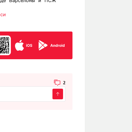
де "Барселоны" и "ПСЖ"
сси
2