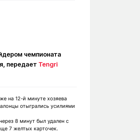
Вокруг света
Образование
Путевые
Учебные
заметки
заведения
Маршруты
ты
Заилийского
Алатау
айдером чемпионата
мя, передает
Tengri
Светлая тема
Уже на 12-й минуте хозяева
Мы в социальных сетях
талонцы отыгрались усилиями
через 8 минут был удален с
еще 7 желтых карточек.