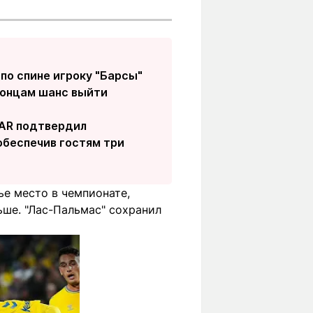
по спине игроку "Барсы"
лонцам шанс выйти
VAR подтвердил
обеспечив гостям три
ье место в чемпионате,
льше. "Лас-Пальмас" сохранил