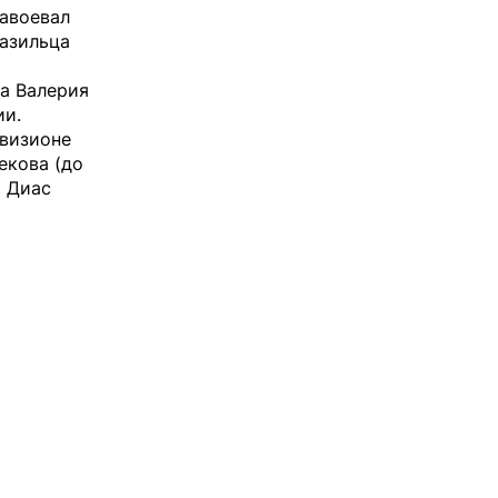
завоевал
разильца
а Валерия
ии.
ивизионе
екова (до
и Диас