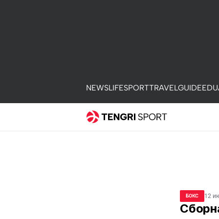
NEWS
LIFE
SPORT
TRAVEL
GUIDE
EDU
12 и
БОКС
Сборн