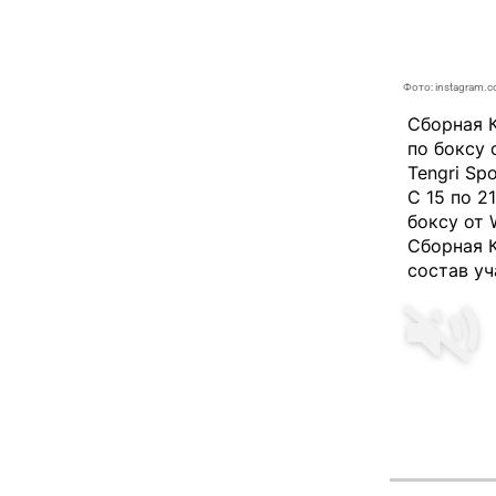
Фото: instagram.
Сборная К
по боксу 
Tengri Spo
C 15 по 2
боксу от 
Сборная К
состав уч