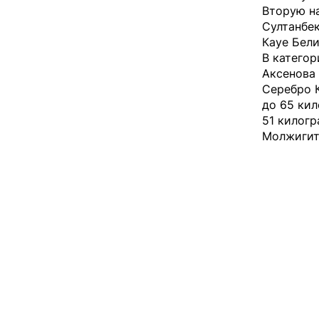
Вторую н
Султанбе
Кауе Бели
В катего
Аксенова 
Серебро 
до 65 кил
51 килог
Молжигит