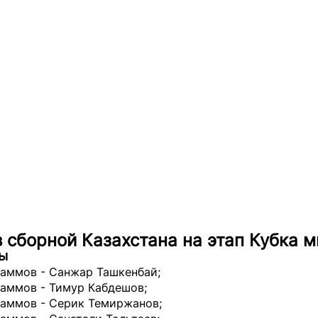
 сборной Казахстана на этап Кубка 
ы
раммов - Санжар Ташкенбай;
раммов - Тимур Кабдешов;
раммов - Серик Темиржанов;