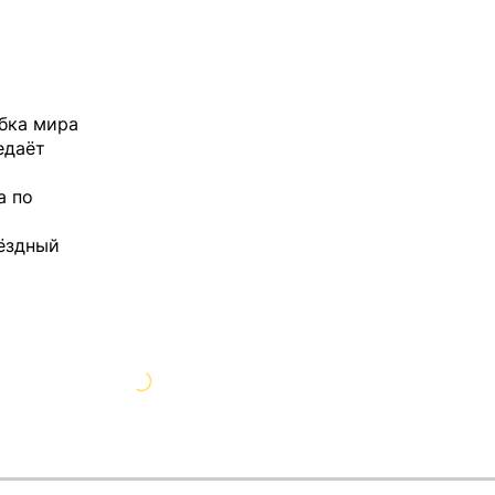
убка мира
едаёт
а по
вёздный