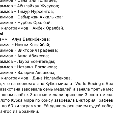
аммов - Санатали Тольтаев;
раммов - Абылайхан Жусупов;
аммов - Тимур Нурсеитов;
раммов - Сабыржан Аккалыков;
аммов - Нурбек Оралбай;
 килограммов - Айбек Оралбай.
ы
амм - Алуа Балкибекова;
рамма - Назым Кызайбай;
аммов - Виктория Графеева;
аммов - Аида Абикеева;
аммов - Лаура Есенгельды;
аммов - Наталья Богданова;
аммов - Валерия Аксенова;
 килограммов - Дина Исламбекова.
 что на первом этапе Кубка мира от World Boxing в Бр
азахстана завоевала семь медалей и заняла третье ме
ндном зачёте. Золотые медали принесли 3 спортсмена
лото Кубка мира по боксу завоевала Виктория Графеев
 до 60 килограммов. Ей удалось решением судей побе
антос из Бразилии.