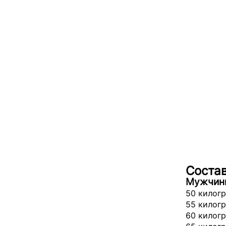
Состав
Мужчин
50 килог
55 килог
60 килог