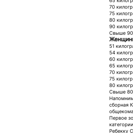
65 килогр
70 килог
75 килогр
80 килог
90 килогр
Свыше 90
Женщин
51 килогр
54 килог
60 килогр
65 килогр
70 килогр
75 килогр
80 килогр
Свыше 80
Напомним,
сборная К
общекома
Первое зо
категории
Ребекку С