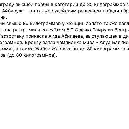
аграду высшей пробы в категории до 85 килограммов 
к Айбарулы - он также судейским решением победил б
ни.
рии свыше 80 килограммов у женщин золото также взял
- она разгромила со счётом 5:0 Софию Сзиру из Венгр
Казахстану принесла Аида Абикеева, выступающая в д
ограммов. Бронзу взяла чемпионка мира - Алуа Балкиб
рамма), а также Жибек Жараскызы до 80 килограммов 
ов (до 80 килограммов).