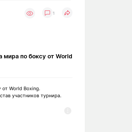
Вокруг света
Образование
1
Путевые
Учебные
заметки
заведения
Маршруты
ты
Заилийского
Алатау
 мира по боксу от World
Светлая тема
 от World Boxing.
Мы в социальных сетях
остав участников турнира.