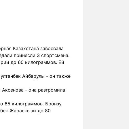
орная Казахстана завоевала
едали принесли 3 спортсмена.
ории до 60 килограммов. Ей
ултанбек Айбарулы - он также
 Аксенова - она разгромила
до 65 килограммов. Бронзу
Жибек Жараскызы до 80