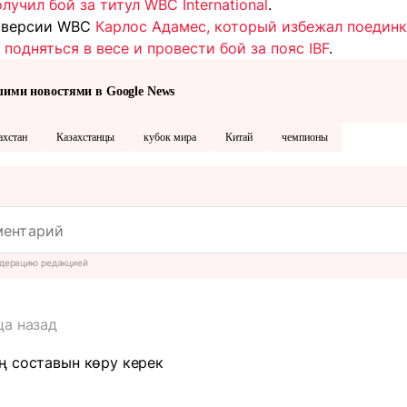
учил бой за титул WBC International
.
о версии WBC
Карлос Адамес, который избежал поедин
подняться в весе и провести бой за пояс IBF
.
шими новостями в Google News
ахстан
Казахстанцы
кубок мира
Китай
чемпионы
дерацию редакцией
ца назад
ң составын көру керек