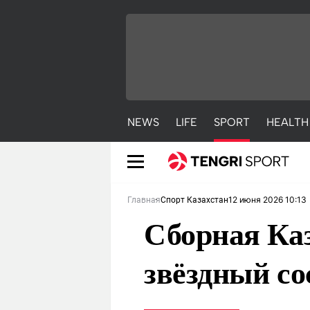
NEWS
LIFE
SPORT
HEALTH
12 июня 2026 10:13
Главная
Спорт Казахстан
Сборная Каз
звёздный со
NEWS
LIFE
S
Новости
Красиво
С