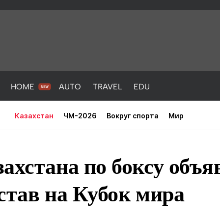
HOME
AUTO
TRAVEL
EDU
Казахстан
ЧМ-2026
Вокруг спорта
Мир
ахстана по боксу объя
став на Кубок мира
PORT
HEALTH
HOME
AUTO
Новости
порт
Новости
Новости