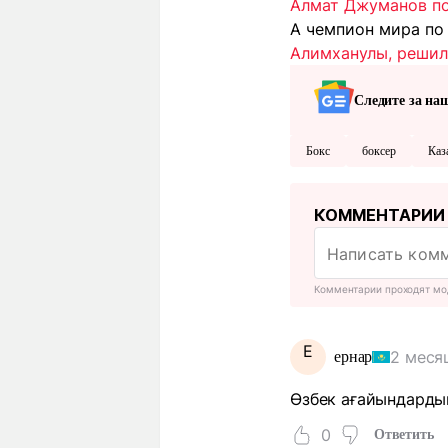
Алмат Джуманов пол
А чемпион мира п
Алимханулы, решил 
Следите за на
Бокс
боксер
Каз
КОММЕНТАРИИ
Комментарии проходят мо
Е
2 меся
ернар
Өзбек ағайындарды
0
Ответить