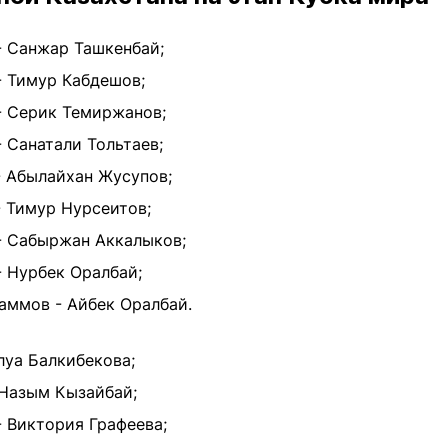
- Санжар Ташкенбай;
- Тимур Кабдешов;
- Серик Темиржанов;
 Санатали Тольтаев;
- Абылайхан Жусупов;
- Тимур Нурсеитов;
- Сабыржан Аккалыков;
 Нурбек Оралбай;
аммов - Айбек Оралбай.
луа Балкибекова;
 Назым Кызайбай;
 Виктория Графеева;