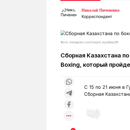
Статьи
Выгодно
В
Николай Пичененко
Погода
Полезно
Т
Корреспондент
Спецпроекты
Любопытно
Л
ч
Рейтинги
Гороскопы
Рецепты
Фото: instagram.com/nazym_kyzaibay09
Сборная Казахстана по 
Boxing, который пройде
О проекте
C 15 по 21 июня в 
Редакция
Ре
Сборная Казахстана
+7 (777) 001 44 99