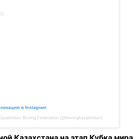
бликацию в Instagram
Kazakhstan Boxing Federation (@boxingkazakhstan)
ной Казахстана на этап Кубка мира