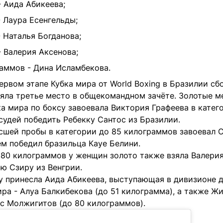
 Аида Абикеева;
 Лаура Есенгельды;
 Наталья Богданова;
 Валерия Аксенова;
аммов - Дина Исламбекова.
ервом этапе Кубка мира от World Boxing в Бразилии сб
няла третье место в общекомандном зачёте. Золотые м
а мира по боксу завоевала Виктория Графеева в катег
судей победить Ребекку Сантос из Бразилии.
сшей пробы в категории до 85 килограммов завоевал С
м победил бразильца Кауе Белини.
 80 килограммов у женщин золото также взяла Валерия
ю Сзиру из Венгрии.
у принесла Аида Абикеева, выступающая в дивизионе 
ира - Алуа Балкибекова (до 51 килограмма), а также 
с Молжигитов (до 80 килограммов).