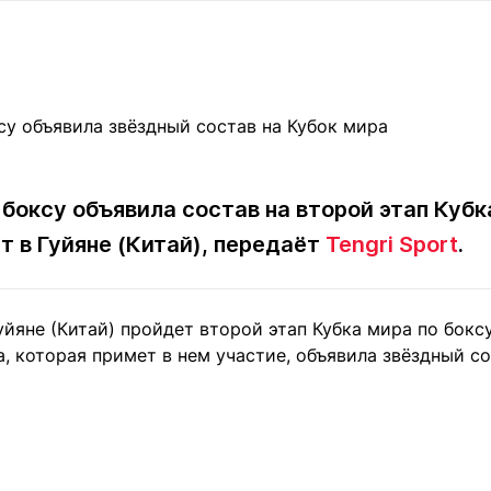
Статьи
округ спорта
Статьи
Полезное
ренды
Блоги
ига
Обзоры
емпионов
Спецпроек
боксу объявила состав на второй этап Кубка
т в Гуйяне (Китай), передаёт
Tengri Sport
.
Контакты редакции
Вакансии
Реклама
Пресс-центр
Гуйяне (Китай) пройдет второй этап Кубка мира по боксу
клама
, которая примет в нем участие, объявила звёздный с
+7 (700) 3 888 188