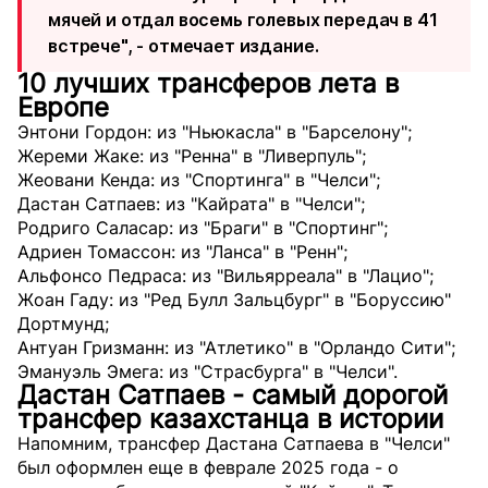
мячей и отдал восемь голевых передач в 41
встрече", - отмечает издание.
10 лучших трансферов лета в
Европе
Энтони Гордон: из "Ньюкасла" в "Барселону";
Жереми Жаке: из "Ренна" в "Ливерпуль";
Жеовани Кенда: из "Спортинга" в "Челси";
Дастан Сатпаев: из "Кайрата" в "Челси";
Родриго Саласар: из "Браги" в "Спортинг";
Адриен Томассон: из "Ланса" в "Ренн";
Альфонсо Педраса: из "Вильярреала" в "Лацио";
Жоан Гаду: из "Ред Булл Зальцбург" в "Боруссию"
Дортмунд;
Антуан Гризманн: из "Атлетико" в "Орландо Сити";
Эмануэль Эмега: из "Страсбурга" в "Челси".
Дастан Сатпаев - самый дорогой
трансфер казахстанца в истории
Напомним, трансфер Дастана Сатпаева в "Челси"
был оформлен еще в феврале 2025 года - о