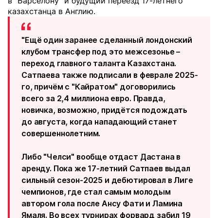
в "Барселону" и будущий переезд 17-летнего
казахстанца в Англию.
"Ещё один заранее сделанный лондонский
клубом трансфер под это межсезонье –
переход главного таланта Казахстана.
Сатпаева также подписали в феврале 2025-
го, причём с "Кайратом" договорились
всего за 2,4 миллиона евро. Правда,
новичка, возможно, придётся подождать
до августа, когда нападающий станет
совершеннолетним.
Либо "Челси" вообще отдаст Дастана в
аренду. Пока же 17-летний Сатпаев выдал
сильный сезон-2025 и дебютировал в Лиге
чемпионов, где стал самым молодым
автором гола после Ансу Фати и Ламина
Ямаля. Во всех турнирах форвард забил 19