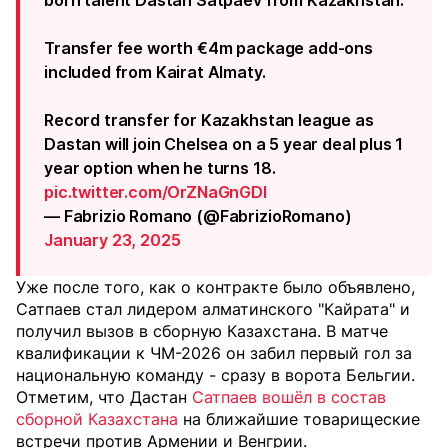
born talent Dastan Satpaev from Kazakhstan.
Transfer fee worth €4m package add-ons
included from Kairat Almaty.
Record transfer for Kazakhstan league as
Dastan will join Chelsea on a 5 year deal plus 1
year option when he turns 18.
pic.twitter.com/OrZNaGnGDI
— Fabrizio Romano (@FabrizioRomano)
January 23, 2025
Уже после того, как о контракте было объявлено,
Сатпаев стал лидером алматинского "Кайрата" и
получил вызов в сборную Казахстана. В матче
квалификации к ЧМ-2026 он забил первый гол за
национальную команду - сразу в ворота Бельгии.
Отметим, что Дастан
Сатпаев вошёл в состав
сборной Казахстана
на ближайшие товарищеские
встречи против Армении и Венгрии.