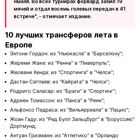
Ямаля. Во всех турнирах форвард забил 19
мячей и отдал восемь голевых передач в 41
встрече", - отмечает издание.
10 лучших трансферов лета в
Европе
Энтони Гордон: из "Ньюкасла" в "Барселону";
Жереми Жаке: из "Ренна" в "Ливерпуль";
Жеовани Кенда: из "Спортинга" в "Челси";
Дастан Сатпаев: из "Кайрата" в "Челси";
Родриго Саласар: из "Браги" в "Спортинг";
Адриен Томассон: из "Ланса" в "Ренн";
Альфонсо Педраса: из "Вильярреала" в "Лацио";
Жоан Гаду: из "Ред Булл Зальцбург" в "Боруссию"
Дортмунд;
Антуан Гризманн: из "Атлетико" в "Орландо