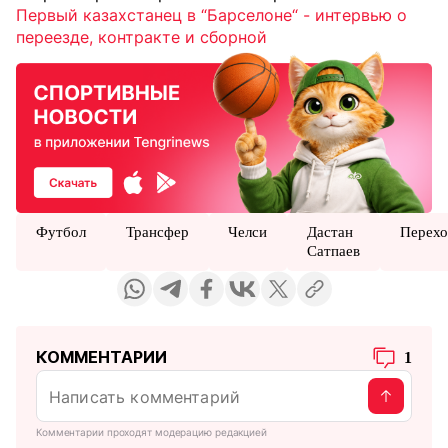
Первый казахстанец в “Барселоне“ - интервью о
переезде, контракте и сборной
Футбол
Трансфер
Челси
Дастан
Перех
Сатпаев
КОММЕНТАРИИ
1
Комментарии проходят модерацию редакцией