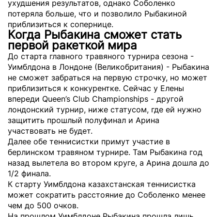
ухудшения результатов, однако Соболенко
потеряла больше, что и позволило Рыбакиной
приблизиться к сопернице.
Когда Рыбакина сможет стать
первой ракеткой мира
До старта главного травяного турнира сезона -
Уимблдона в Лондоне (Великобритания) - Рыбакина
не сможет забраться на первую строчку, но может
приблизиться к конкурентке. Сейчас у Елены
впереди Queen’s Club Championships - другой
лондонский турнир, ниже статусом, где ей нужно
защитить прошлый полуфинал и Арина
участвовать не будет.
Далее обе теннисистки примут участие в
берлинском травяном турнире. Там Рыбакина год
назад вылетела во втором круге, а Арина дошла до
1/2 финала.
К старту Уимблдона казахстанская теннисистка
может сократить расстояние до Соболенко менее
чем до 500 очков.
На прошлом Уимблдоне Рыбакина прошла лишь