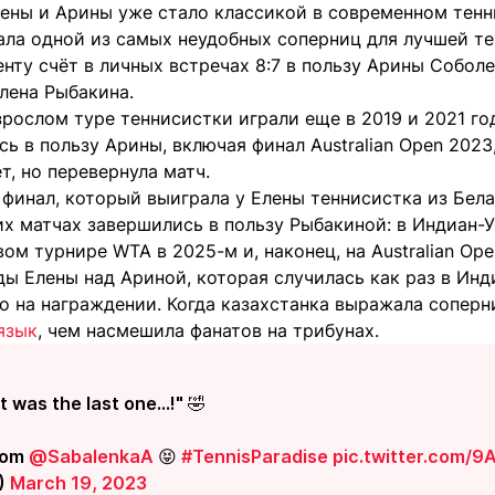
ены и Арины уже стало классикой в современном тенн
ала одной из самых неудобных соперниц для лучшей те
ту счёт в личных встречах 8:7 в пользу Арины Соболе
лена Рыбакина.
рослом туре теннисистки играли еще в 2019 и 2021 го
ь в пользу Арины, включая финал Australian Open 202
т, но перевернула матч.
 финал, который выиграла у Елены теннисистка из Бе
 матчах завершились в пользу Рыбакиной: в Индиан-Уэ
вом турнире WTA в 2025-м и, наконец, на Australian Ope
ы Елены над Ариной, которая случилась как раз в Инд
 на награждении. Когда казахстанка выражала соперни
язык
, чем насмешила фанатов на трибунах.
it was the last one...!" 🤣
from
@SabalenkaA
😝
#TennisParadise
pic.twitter.com/
)
March 19, 2023