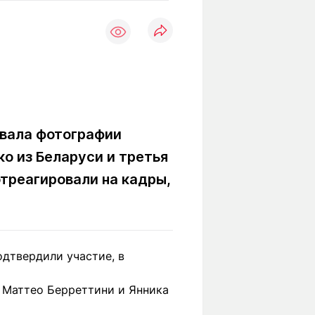
Вокруг света
Образование
Путевые
Учебные
заметки
заведения
Маршруты
ты
Заилийского
Алатау
овала фотографии
о из Беларуси и третья
Светлая тема
треагировали на кадры,
Мы в социальных сетях
дтвердили участие, в
 Маттео Берреттини и Янника