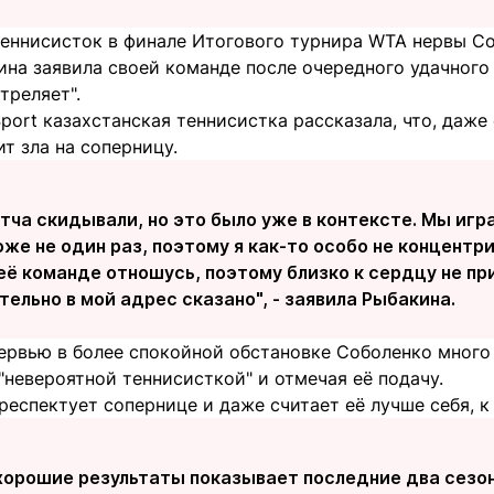
теннисисток в финале Итогового турнира WTA нервы С
ина заявила своей команде после очередного удачного
стреляет".
Sport казахстанская теннисистка рассказала, что, даже 
ит зла на соперницу.
тча скидывали, но это было уже в контексте. Мы игра
оже не один раз, поэтому я как-то особо не концентр
к её команде отношусь, поэтому близко к сердцу не п
ельно в мой адрес сказано", - заявила Рыбакина.
тервью в более спокойной обстановке Соболенко много
"невероятной теннисисткой" и отмечая её подачу.
респектует сопернице и даже считает её лучше себя, 
хорошие результаты показывает последние два сезон