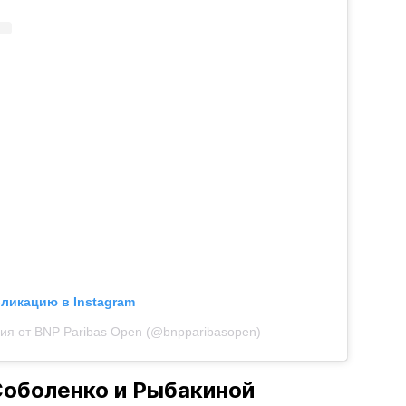
бликацию в Instagram
ия от BNP Paribas Open (@bnpparibasopen)
оболенко и Рыбакиной