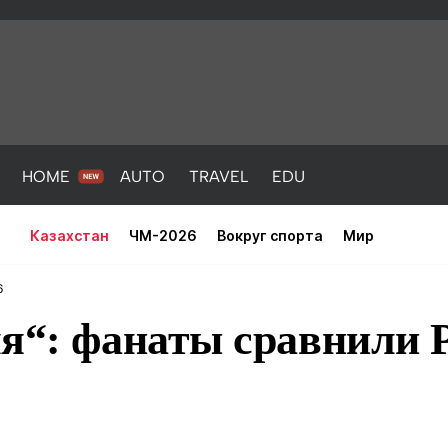
HOME
AUTO
TRAVEL
EDU
Казахстан
ЧМ-2026
Вокруг спорта
Мир
6
мя“: фанаты сравнили 
PORT
HEALTH
HOME
AUTO
Новости
порт
Новости
Новости