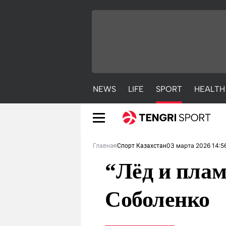
NEWS
LIFE
SPORT
HEALTH
03 марта 2026 14:5
Главная
Спорт Казахстан
“Лёд и пла
Соболенко
NEWS
LIFE
S
Новости
Красиво
С