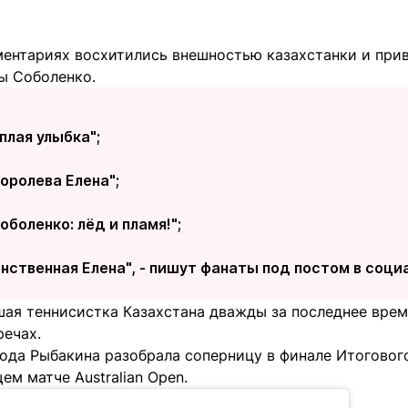
ентариях восхитились внешностью казахстанки и прив
ы Соболенко.
еплая улыбка";
оролева Елена";
оболенко: лёд и пламя!";
нственная Елена", - пишут фанаты под постом в соци
шая теннисистка Казахстана дважды за последнее врем
речах.
ода Рыбакина разобрала соперницу в финале Итогового
м матче Australian Open.