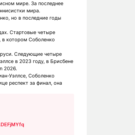
исном мире. За последнее
ннисистки мира.
нко, но в последние годы
дах. Стартовые четыре
3, в котором Соболенко
ларуси. Следующие четыре
ллсе в 2023 году, в Брисбене
n 2026.
иан-Уэллсе, Соболенко
це респект за финал, она
9ADEFjMYfq