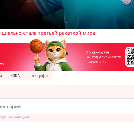
ициально стала третьей ракеткой мира
на
США
Фотографии
дерацию редакцией