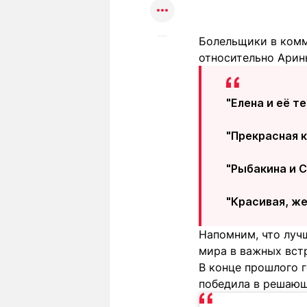
Болельщики в комм
относительно Арин
"Елена и её т
"Прекрасная к
"Рыбакина и С
"Красивая, же
Напомним, что луч
мира в важных вст
В конце прошлого г
победила в решающе