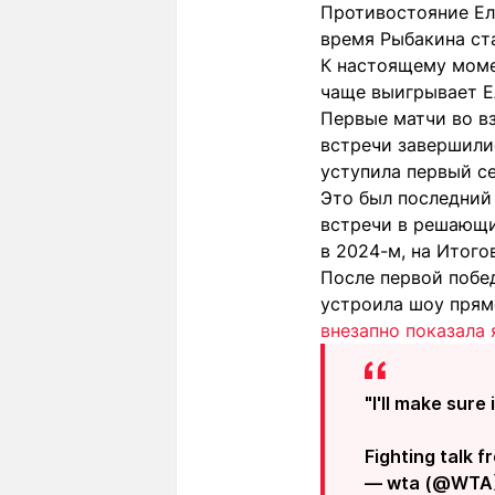
Противостояние Ел
время Рыбакина ст
К настоящему момен
чаще выигрывает Е
Первые матчи во вз
встречи завершилис
уступила первый се
Это был последний
встречи в решающих
в 2024-м, на Итого
После первой побед
устроила шоу прямо
внезапно показала 
"I'll make sure 
Fighting talk 
— wta (@WTA