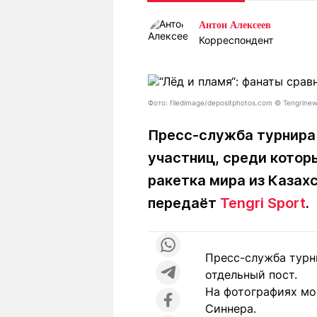
Статьи
Выгодно
В
Антон Алексеев
Погода
Полезно
Т
Корреспондент
Спецпроекты
Любопытно
Л
ч
Рейтинги
Гороскопы
Рецепты
Фото: filedimage/depositphotos.com © Tengrinew
Пресс-служба турнира
участниц, среди котор
О проекте
ракетка мира из Казах
передаёт
Tengri Sport
.
Редакция
Ре
+7 (777) 001 44 99
Пресс-служба турн
отдельный пост.
На фотографиях мо
Синнера.