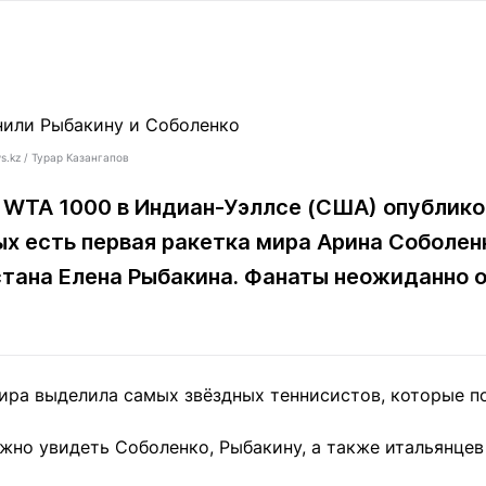
Статьи
округ спорта
Статьи
Полезное
ренды
Блоги
ига
Обзоры
емпионов
Спецпроек
s.kz / Турар Казангапов
 WTA 1000 в Индиан-Уэллсе (США) опублик
ых есть первая ракетка мира Арина Соболенк
Контакты редакции
Вакансии
Реклама
Пресс-центр
стана Елена Рыбакина. Фанаты неожиданно о
клама
+7 (700) 3 888 188
ира выделила самых звёздных теннисистов, которые по
жно увидеть Соболенко, Рыбакину, а также итальянцев