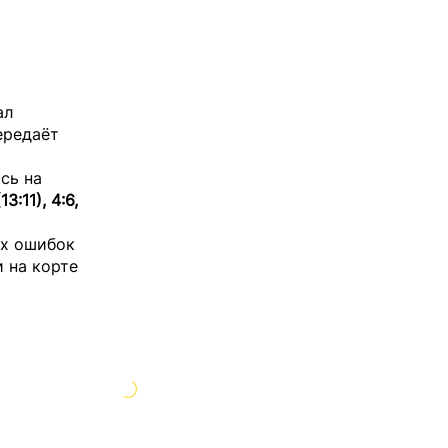
ал
ередаёт
сь на
13:11), 4:6,
ых ошибок
и на корте