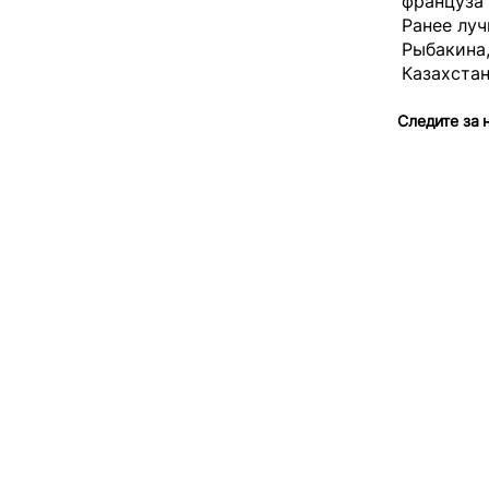
француза
Ранее луч
Рыбакина
Казахста
Следите за 