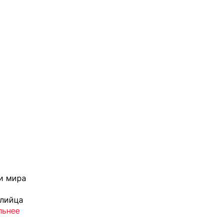
ки мира
лийца
льнее