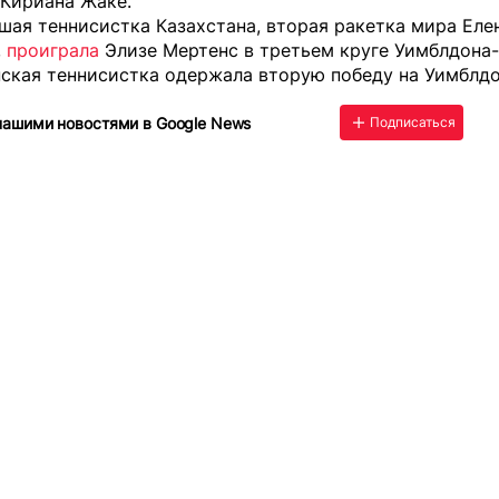
 Кириана Жаке.
шая теннисистка Казахстана, вторая ракетка мира Еле
,
проиграла
Элизе Мертенс в третьем круге Уимблдона-
нская теннисистка одержала вторую победу на Уимблд
нашими новостями в Google News
Подписаться