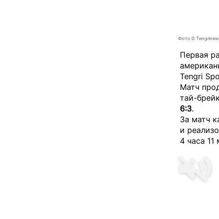
Фото © Tengrinew
Первая ра
американ
Tengri Spo
Матч прод
тай-брей
6:3
.
За матч к
и реализо
4 часа 11 