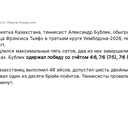
s.kz / Маржан Куандыкова
кетка Казахстана, теннисист Александр Бублик, обыгр
ца Фрэнсиса Тьяфо в третьем круге Уимблдона-2026, п
rt
.
лился максимальные пять сетов, два из них завершили
ках. Бублик
одержал победу
со счётом 4:6, 7:6 (7:5), 7:6 (
азахстанец выполнил 48 эйсов, допустил шесть двойн
вал один из десяти брейк-пойнтов. Теннисисты провел
минут.