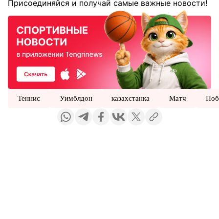
Присоединяйся и получай самые важные новости!
Теннис
Уимблдон
казахстанка
Матч
Поб