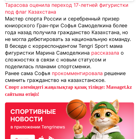
Тарасова оценила переход 17-летней фигуристки
под флаг Казахстана
Мастер спорта России и серебренный призер
юниорского Гран-при Софья Самоделкина более
года назад получила гражданство Казахстана, но
не могла дебютировать за национальную команду.
В беседе с корреспондентом Tengri Sport мама
фигуристки Марина Самоделкина
рассказала
о
сложностях в связи с новым статусом и
поделилась планами спортсменки.
Ранее сама Софья
прокомментировала
решение
сменить гражданство на казахстанское.
Спорт әлеміндегі жаңалықтар қазақ тілінде: Massaget.kz
сайтына өтіңіз!