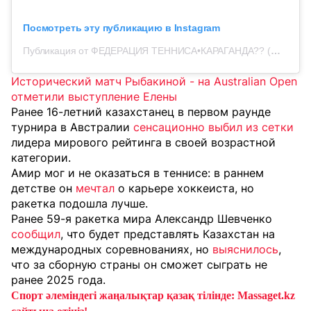
Посмотреть эту публикацию в Instagram
Публикация от ФЕДЕРАЦИЯ ТЕННИСА•КАРАГАНДА?? (@ktf_krg_tennis)
Исторический матч Рыбакиной - на Australian Open
отметили выступление Елены
Ранее 16-летний казахстанец в первом раунде
турнира в Австралии
сенсационно выбил из сетки
лидера мирового рейтинга в своей возрастной
категории.
Амир мог и не оказаться в теннисе: в раннем
детстве он
мечтал
о карьере хоккеиста, но
ракетка подошла лучше.
Ранее 59-я ракетка мира Александр Шевченко
сообщил
, что будет представлять Казахстан на
международных соревнованиях, но
выяснилось
,
что за сборную страны он сможет сыграть не
ранее 2025 года.
Спорт әлеміндегі жаңалықтар қазақ тілінде: Massaget.kz