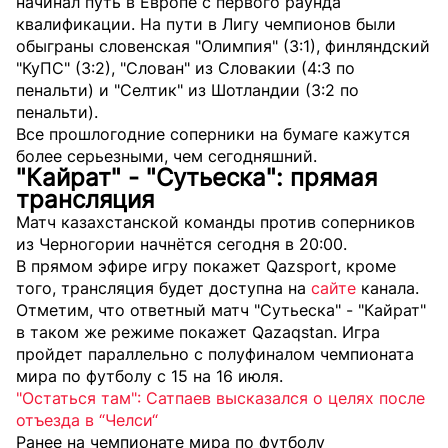
начинал путь в Европе с первого раунда
квалификации. На пути в Лигу чемпионов были
обыграны словенская "Олимпия" (3:1), финляндский
"КуПС" (3:2), "Слован" из Словакии (4:3 по
пенальти) и "Селтик" из Шотландии (3:2 по
пенальти).
Все прошлогодние соперники на бумаге кажутся
более серьезными, чем сегодняшний.
"Кайрат" - "Сутьеска": прямая
трансляция
Матч казахстанской команды против соперников
из Черногории начнётся сегодня в 20:00.
В прямом эфире игру покажет Qazsport, кроме
того, трансляция будет доступна на
сайте
канала.
Отметим, что ответный матч "Сутьеска" - "Кайрат"
в таком же режиме покажет Qazaqstan. Игра
пройдет параллельно с полуфиналом чемпионата
мира по футболу с 15 на 16 июля.
"Остаться там": Сатпаев высказался о целях после
отъезда в “Челси“
Ранее на чемпионате мира по футболу