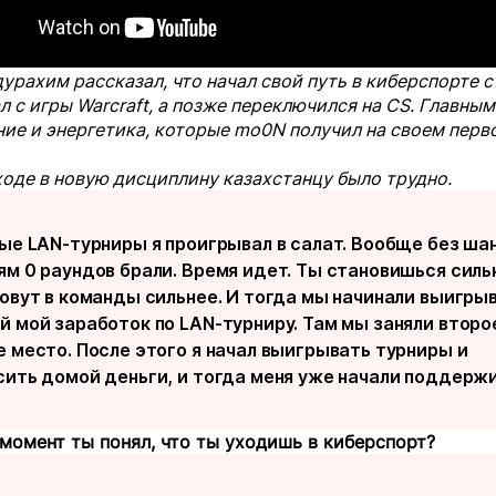
урахим рассказал, что начал свой путь в киберспорте с 
л с игры Warcraft, а позже переключился на CS. Главным
ие и энергетика, которые mo0N получил на своем перв
оде в новую дисциплину казахстанцу было трудно.
вые LAN-турниры я проигрывал в салат. Вообще без ша
ям 0 раундов брали. Время идет. Ты становишься сильн
зовут в команды сильнее. И тогда мы начинали выигрыв
й мой заработок по LAN-турниру. Там мы заняли второ
е место. После этого я начал выигрывать турниры и
сить домой деньги, и тогда меня уже начали поддерж
 момент ты понял, что ты уходишь в киберспорт?