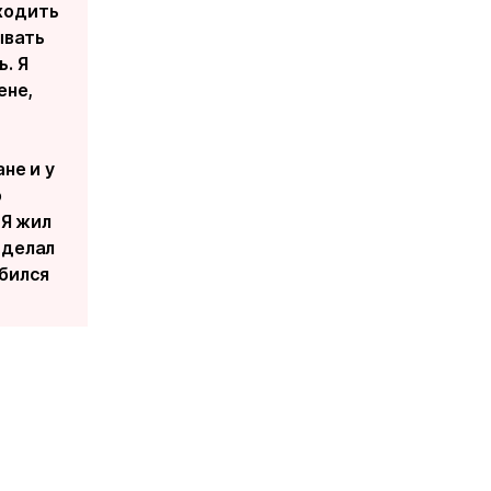
 ходить
ывать
. Я
ене,
не и у
о
 Я жил
е делал
обился