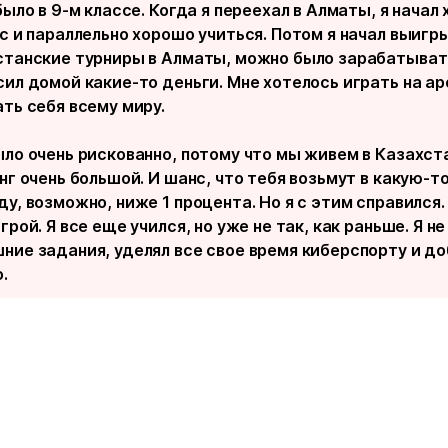
было в 9-м классе. Когда я переехал в Алматы, я начал
кс и параллельно хорошо учиться. Потом я начал выигр
станские турниры в Алматы, можно было зарабатывать
сил домой какие-то деньги. Мне хотелось играть на ар
ать себя всему миру.
ыло очень рискованно, потому что мы живем в Казахста
нг очень большой. И шанс, что тебя возьмут в какую-т
у, возможно, ниже 1 процента. Но я с этим справился.
грой. Я все еще учился, но уже не так, как раньше. Я н
ние задания, уделял все свое время киберспорту и д
.