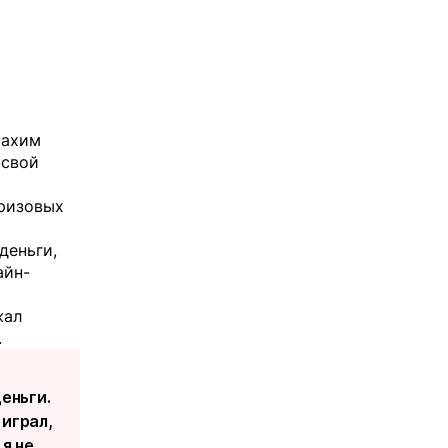
рахим
 свой
призовых
деньги,
айн-
жал
.
еньги.
 играл,
я не