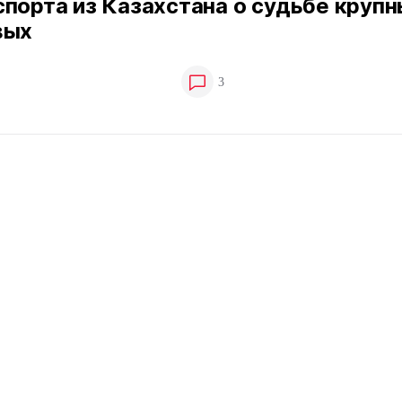
порта из Казахстана о судьбе круп
вых
3