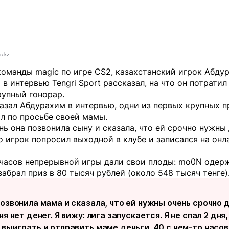
s.kz
команды magic по игре CS2, казахстанский игрок Абду
 в интервью
Tengri Sport
рассказал, на что он потратил
рупный гонорар.
азал Абдурахим в интервью, одни из первых крупных 
л по просьбе своей мамы.
нь она позвонила сыну и сказала, что ей срочно нужны 
о игрок попросил выходной в клубе и записался на онл
 часов непрерывной игры дали свои плоды: mo0N одер
забрал приз в 80 тысяч рублей (около 548 тысяч тенге)
озвонила мама и сказала, что ей нужны очень срочно д
ня нет денег. Я вижу: лига запускается. Я не спал 2 дня,
выиграть и отправить маме деньги. 40 с чем-то часов 