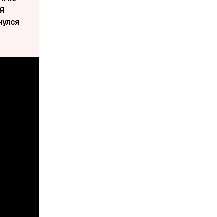
Я
нулся