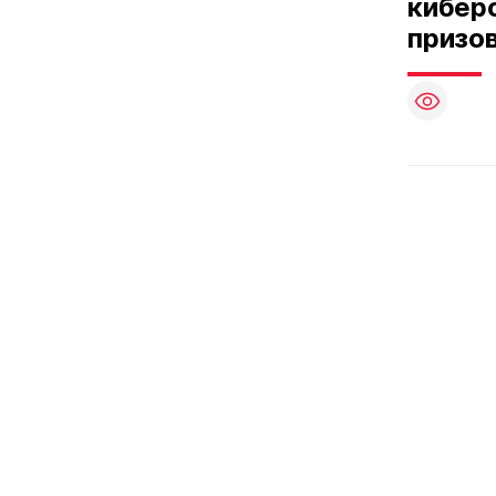
киберс
призо