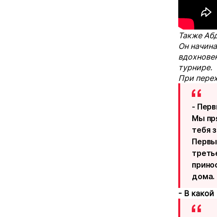
Также Абд
Он начина
вдохновен
турнире.
При перех
- Пер
Мы пр
тебя 
Первы
треть
прино
дома.
- В какой