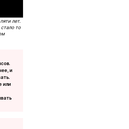
пяти лет.
 стало то
ом
нсов.
ее, и
ать.
е или
ивать