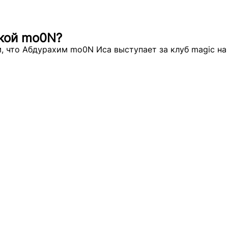
акой mo0N?
, что Абдурахим mo0N Иса выступает за клуб magic на