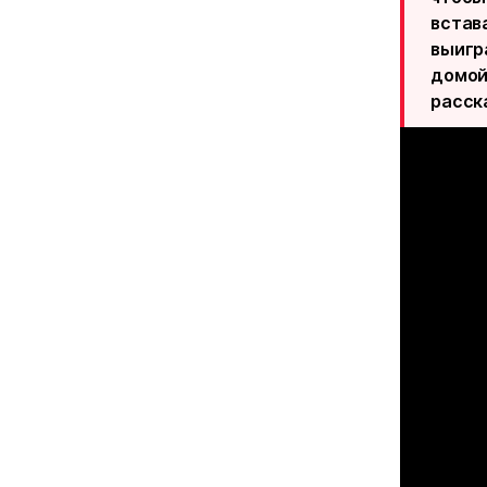
встав
выигра
домой,
расск