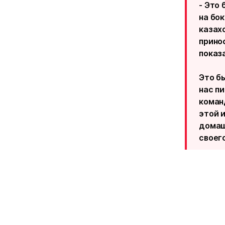
- Это 
на бо
казах
прино
показ
Это б
нас пи
команд
этой и
домаш
своего