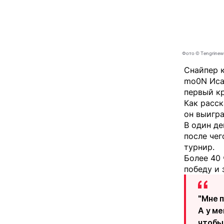
Фото © Tengrinew
Снайпер 
mo0N Иса
первый к
Как расск
он выигра
В один де
после чег
турнир.
Более 40
победу и 
"Мне п
А у ме
чтобы 