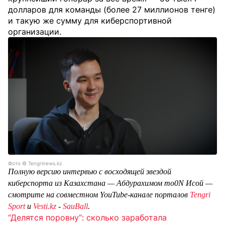
долларов для команды (более 27 миллионов тенге)
и такую же сумму для киберспортивной
организации.
Фото © Tengrinews.kz
Полную версию интервью с восходящей звездой
киберспорта из Казахстана — Абдурахимом mo0N Исой —
смотрите на совместном YouTube-канале порталов
Tengri
Sport
и
Vesti.kz
-
SauBall
.
“Делятся поровну“: сколько заработала