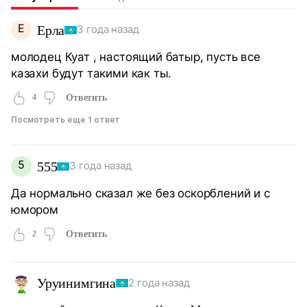
Е
Ерла
3 года назад
молодец Куат , настоящий батыр, пусть все
казахи будут такими как ты.
4
Ответить
Посмотреть еще 1 ответ
5
555
3 года назад
Да нормально сказал же без оскорблений и с
юмором
2
Ответить
Уруинимгина
2 года назад