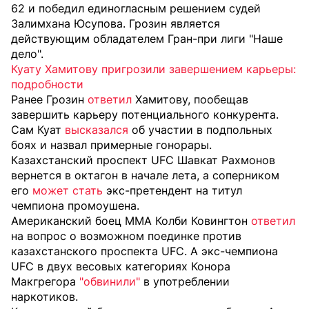
62 и победил единогласным решением судей
Залимхана Юсупова. Грозин является
действующим обладателем Гран-при лиги "Наше
дело".
Куату Хамитову пригрозили завершением карьеры:
подробности
Ранее Грозин
ответил
Хамитову, пообещав
завершить карьеру потенциального конкурента.
Сам Куат
высказался
об участии в подпольных
боях и назвал примерные гонорары.
Казахстанский проспект UFC Шавкат Рахмонов
вернется в октагон в начале лета, а соперником
его
может стать
экс-претендент на титул
чемпиона промоушена.
Американский боец MMA Колби Ковингтон
ответил
на вопрос о возможном поединке против
казахстанского проспекта UFC. А
экс-чемпиона
UFC в двух весовых категориях Конора
Макгрегора
"обвинили"
в употреблении
наркотиков.