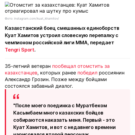
Фото: instagram.com/kuat_khamitov/
Казахстанский боец смешанных единоборств
Куат Хамитов устроил словесную перепалку с
чемпионом российской лиги ММА, передает
Tengri Sport
.
35-летний ветеран
пообещал отомстить за
казахстанцев
, которых ранее
победил
россиянин
Александр Грозин. Позже между бойцами
состоялся забавный диалог.
"После моего поединка с Муратбеком
Касымбаем много казахских бойцов
собираются наказать меня. Первый - это
Куат Хамитов, и вот с недавнего времени
нарисовался второй персонаж.