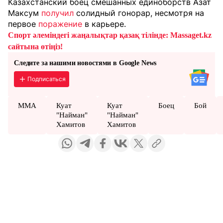
Казахстанский боец смешанных единоборств Азат
Максум
получил
солидный гонорар, несмотря на
первое
поражение
в карьере.
Спорт әлеміндегі жаңалықтар қазақ тілінде: Massaget.kz
сайтына өтіңіз!
Следите за нашими новостями в Google News
Подписаться
ММА
Куат
Куат
Боец
Бой
"Найман"
"Найман"
Хамитов
Хамитов