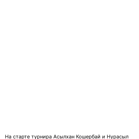
На старте турнира Асылхан Кошербай и Нурасыл