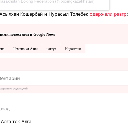
Kazakhstan Boxing Federation (@boxingkazakhstan)
 Асылхан Кошербай и Нурасыл Толебек
одержали разгр
шими новостями в Google News
ана
Чемпионат Азии
нокаут
Индонезия
дерацию редакцией
азад
Алға тек Алға