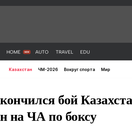
HOME
AUTO
TRAVEL
EDU
Казахстан
ЧМ-2026
Вокруг спорта
Мир
кончился бой Казахста
н на ЧА по боксу
PORT
HEALTH
HOME
AUTO
Новости
порт
Новости
Новости