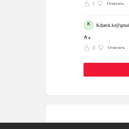
1
Ответить
K
Kdjarek.kz@gmai
🤞✊
0
Ответить