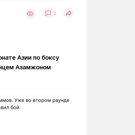
Вокруг света
Образование
2
Путевые
Учебные
заметки
заведения
Маршруты
ты
Заилийского
Алатау
нате Азии по боксу
анцем Азамжоном
Светлая тема
Мы в социальных сетях
аммов. Уже во втором раунде
вил бой.