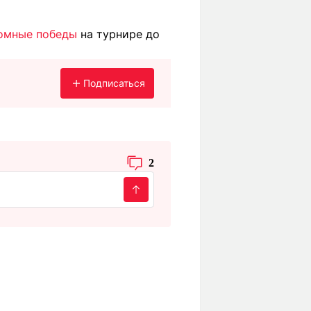
омные победы
на турнире до
Подписаться
2