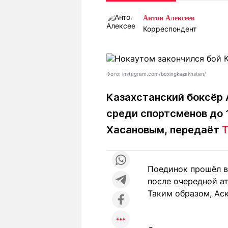
Статьи
Выгодно
В
Антон Алексеев
Погода
Полезно
Т
Корреспондент
Спецпроекты
Любопытно
Л
ч
Рейтинги
Гороскопы
Рецепты
Фото: instagram.com/boxingkazakhstan/
Казахстанский боксёр 
среди спортсменов до
О проекте
Хасановым, передаёт
T
Редакция
Ре
Поединок прошёл в
+7 (777) 001 44 99
после очередной ат
Таким образом, Ас