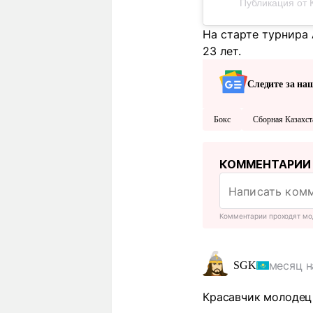
Публикация от 
На старте турнира
23 лет.
Следите за на
Бокс
Сборная Казахст
КОММЕНТАРИИ
Комментарии проходят мо
месяц н
SGK
Красавчик молодец 