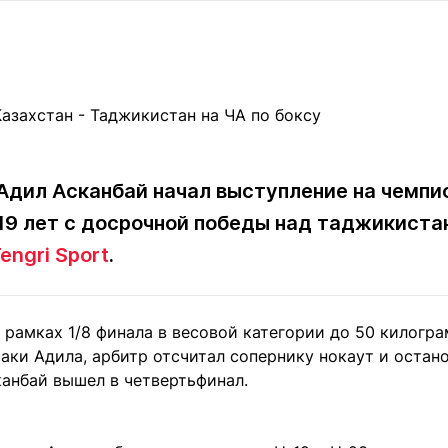
Статьи
округ спорта
Статьи
Полезное
ренды
Блоги
ига
Обзоры
емпионов
Спецпроек
Адил Асканбай начал выступление на чемпио
 19 лет с досрочной победы над таджикист
Контакты редакции
Вакансии
Реклама
Пресс-центр
engri Sport
.
клама
 рамках 1/8 финала в весовой категории до 50 килогр
+7 (700) 3 888 188
аки Адила, арбитр отсчитал сопернику нокаут и остано
канбай вышел в четвертьфинал.