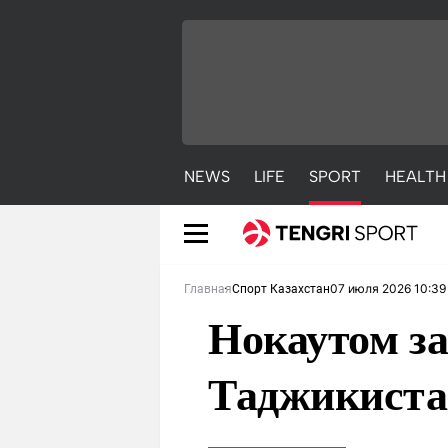
NEWS
LIFE
SPORT
HEALTH
07 июля 2026 10:39
Главная
Спорт Казахстан
Нокаутом за
Таджикиста
NEWS
LIFE
S
Новости
Красиво
С