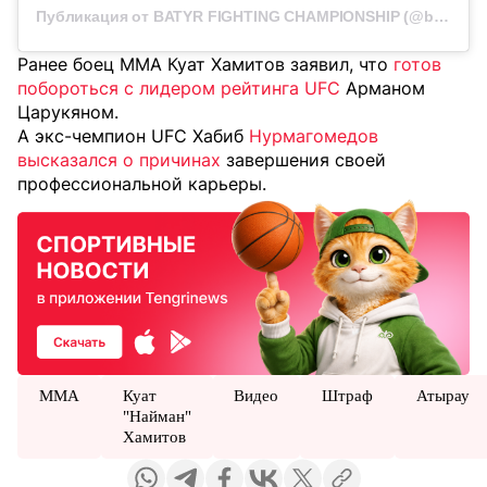
Публикация от BATYR FIGHTING CHAMPIONSHIP (@batyr_fighting)
Ранее боец MMA Куат Хамитов заявил, что
готов
побороться с лидером рейтинга UFC
Арманом
Царукяном.
А экс-чемпион UFC Хабиб
Нурмагомедов
высказался о причинах
завершения своей
профессиональной карьеры.
MMA
Куат
Видео
Штраф
Атырау
"Найман"
Хамитов