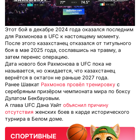
Этот бой в декабре 2024 года оказался последним
для Рахмонова в UFC к настоящему моменту.
После этого казахстанец отказался от титульного
боя в мае 2025 года, сославшись на травму, а
затем перенес операцию.
Дата нового боя Рахмонова в UFC пока не
называется, но ожидается, что казахстанец
вернётся в октагон не раньше 2027 года.
Ранее Шавкат
Рахмонов провёл тренировку
с
серебряным призёром чемпионата мира по боксу
Дулатом Бекбауовым.
А глава UFC Дана Уайт
объяснил причину
отсутствия
женских боев в карде исторического
турнира в Белом доме.