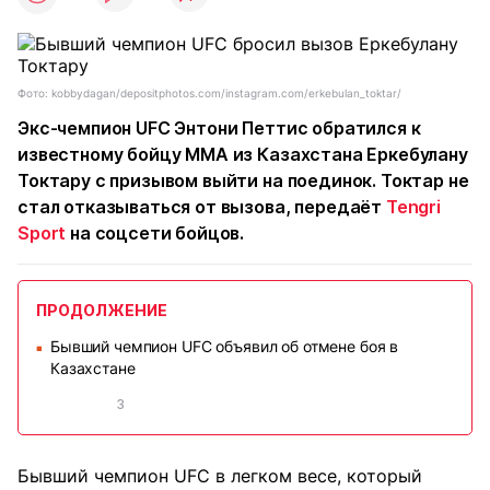
Фото: kobbydagan/depositphotos.com/instagram.com/erkebulan_toktar/
Экс-чемпион UFC Энтони Петтис обратился к
известному бойцу MMA из Казахстана Еркебулану
Токтару с призывом выйти на поединок. Токтар не
стал отказываться от вызова, передаёт
Tengri
Sport
на соцсети бойцов.
ПРОДОЛЖЕНИЕ
Бывший чемпион UFC объявил об отмене боя в
■
Казахстане
3
Бывший чемпион UFC в легком весе, который