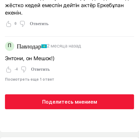
жёстко кедей емеспін дейтін актёр Еркебұлан
екенін.
0
Ответить
П
Павлодар
2 месяца назад
Энтони, он Мешок!)
-4
Ответить
Посмотреть еще 1 ответ
Поделитесь мнением