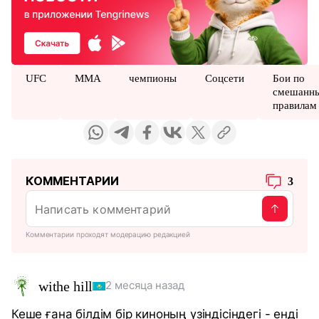
UFC
MMA
чемпионы
Соцсети
Бои по
смешанн
правилам
КОММЕНТАРИИ
3
Комментарии проходят модерацию редакцией
withe hill
2 месяца назад
Кеше ғана білдім бір киноның үзіндісіндегі - енді