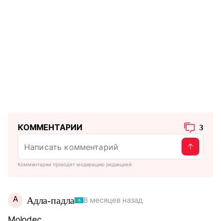
КОММЕНТАРИИ
3
Комментарии проходят модерацию редакцией
А
Адла-падла
8 месяцев назад
Molodec