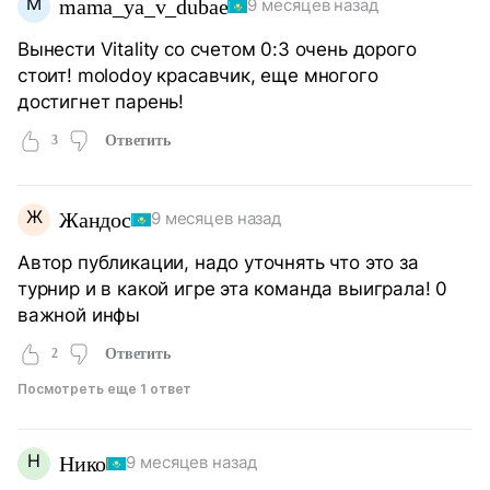
M
mama_ya_v_dubae
9 месяцев назад
Вынести Vitality со счетом 0:3 очень дорого
стоит! molodoy красавчик, еще многого
достигнет парень!
3
Ответить
Ж
Жандос
9 месяцев назад
Автор публикации, надо уточнять что это за
турнир и в какой игре эта команда выиграла! 0
важной инфы
2
Ответить
Посмотреть еще 1 ответ
Н
Нико
9 месяцев назад