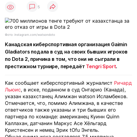
5
Фото: instagram.com/watsondoto
Канадская киберспортивная организация Gaimin
Gladiators подала в суд на своих бывших игроков
по Dota 2, причина в том, что они не сыграли в
престижном турнире, передаёт
Tengri Sport
.
Как сообщает киберспортивный журналист
Ричард
Льюис
, в иске, поданном в суд Онтарио (Канада),
указан казахстанец Алимжан watson Исламбеков.
Отмечается, что, помимо Алимжана, в качестве
ответчиков также указаны и три бывших его
партнера по команде: американец Куинн Quinn
Каллахан, датчанин Маркус Ace Хёльгард
Кристенсен и немец Эрик tOfu Энгель.
Общая сумма иска составляет 7,5 миллиона