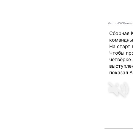
Фото: НОК Казахс
Сборная 
командны
На старт 
Чтобы про
четвёрке 
выступлен
показал А