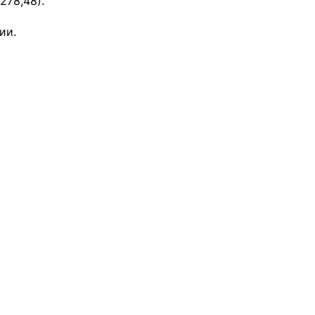
278,48).
ии.