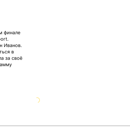
м финале
port
.
н Иванов.
ться в
а за своё
рамму