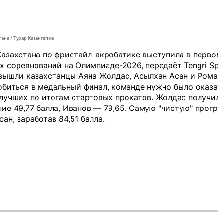
тана / Турар Казангапов
Казахстана по фристайл-акробатике выступила в перво
х соревнований на Олимпиаде-2026, передаёт
Tengri S
вышли казахстанцы Аяна Жолдас, Асылхан Асан и Рома
биться в медальный финал, команде нужно было оказа
лучших по итогам стартовых прокатов. Жолдас получил
ие 49,77 балла, Иванов — 79,65. Самую "чистую" прог
сан, заработав 84,51 балла.