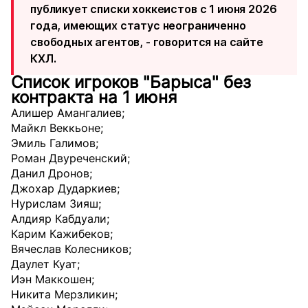
публикует списки хоккеистов с 1 июня 2026
года, имеющих статус неограниченно
свободных агентов, -
говорится
на сайте
КХЛ.
Список игроков "Барыса" без
контракта на 1 июня
Алишер Амангалиев;
Майкл Веккьоне;
Эмиль Галимов;
Роман Двуреченский;
Данил Дронов;
Джохар Дударкиев;
Нурислам Зияш;
Алдияр Кабдуали;
Карим Кажибеков;
Вячеслав Колесников;
Даулет Куат;
Иэн Маккошен;
Никита Мерзликин;