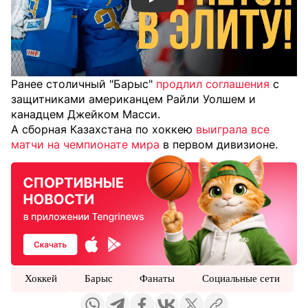
Смотреть видео YouTube
Ранее столичный "Барыс"
продлил соглашения
с
защитниками американцем Райли Уолшем и
канадцем Джейком Масси.
А сборная Казахстана по хоккею
выиграла все
матчи на чемпионате мира
в первом дивизионе.
Хоккей
Барыс
Фанаты
Социальные сети