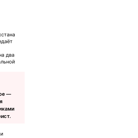
хстана
едаёт
на два
альной
ое —
я
щиками
еист.
 и