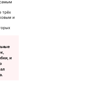
 самым
е трёх
ковым и
оторых
льные
к,
бки, и
о
чал
а.