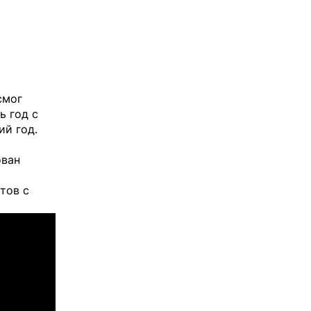
смог
ь год с
ий год.
ован
тов с