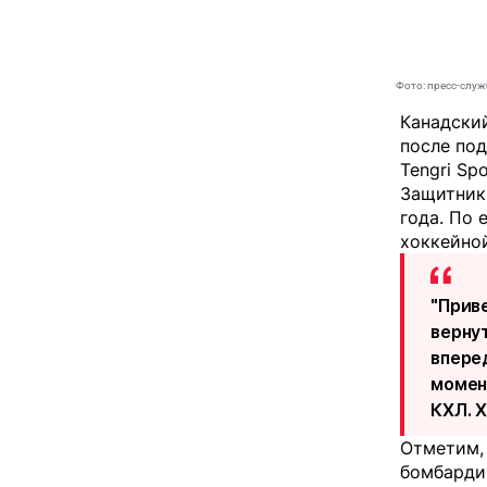
Фото: пресс-служ
Канадский
после под
Tengri Spo
Защитник 
года. По 
хоккейной
"Прив
верну
впере
момен
КХЛ. Х
Отметим,
бомбардир