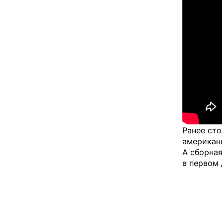
Ранее ст
американ
А сборна
в первом 