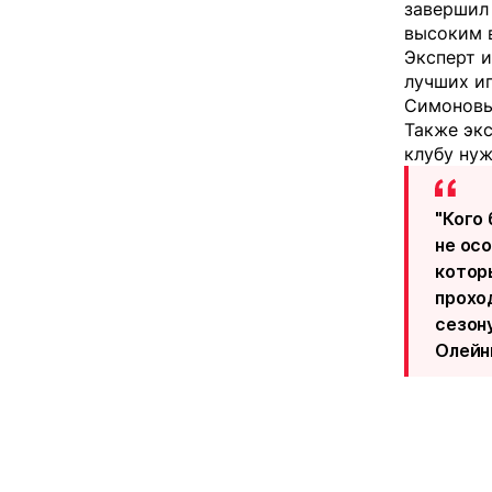
завершил
высоким в
Эксперт и
лучших и
Симоновы
Также экс
клубу нуж
"Кого
не ос
котор
проход
сезону
Олейн