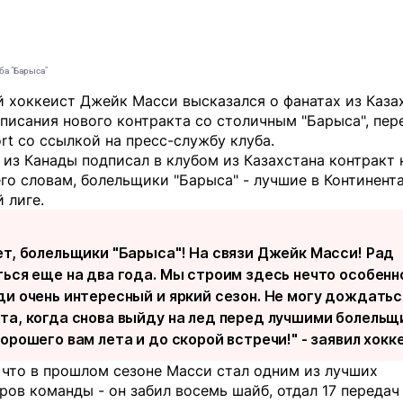
ба "Барыса"
 хоккеист Джейк Масси высказался о фанатах из Каза
писания нового контракта со столичным "Барыса", пер
rt
со ссылкой на пресс-службу клуба.
из Канады подписал в клубом из Казахстана контракт 
его словам, болельщики "Барыса" - лучшие в Континент
 лиге.
ет, болельщики "Барыса"! На связи Джейк Масси! Рад
ться еще на два года. Мы строим здесь нечто особенн
ди очень интересный и яркий сезон. Не могу дождатьс
та, когда снова выйду на лед перед лучшими болель
орошего вам лета и до скорой встречи!" - заявил хокк
 что в прошлом сезоне Масси стал одним из лучших
ов команды - он забил восемь шайб, отдал 17 передач