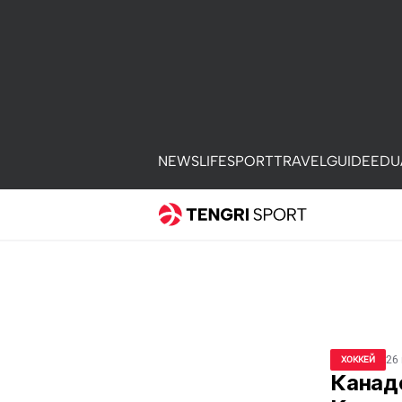
NEWS
LIFE
SPORT
TRAVEL
GUIDE
EDU
26
ХОККЕЙ
Канадс