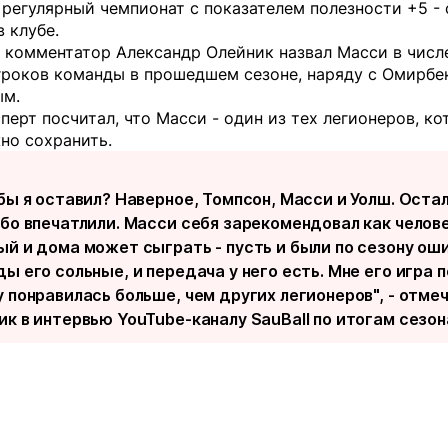
 регулярный чемпионат с показателем полезности +5 -
 клубе.
 комментатор Александр Олейник назвал Масси в числ
гроков команды в прошедшем сезоне, наряду с Омирбе
м.
перт посчитал, что Масси - один из тех легионеров, к
но сохранить.
 бы я оставил? Наверное, Томпсон, Масси и Уолш. Оста
обо впечатлили. Масси себя зарекомендовал как челове
ый и дома может сыграть - пусть и были по сезону оши
ы его сольные, и передача у него есть. Мне его игра п
 понравилась больше, чем других легионеров", - отме
ик в интервью YouTube-каналу SauBall по итогам сезон