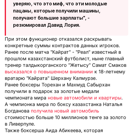
уверяю, что это миф, что эти молодые
пацаны, которые получили машины,
получают большие зарплаты", -
резюмировал Давид Лория.
При этом функционер отказался раскрывать
конкретные суммы контрактов данных игроков.
Ранее после матча "Кайрат" - "Реал" известный в
прошлом казахстанский футболист, ныне главный
тренер талдыкорганского "Жетысу" Самат Смаков
высказался о повышенном внимании
к 18-летнему
вратарю "Кайрата" Шерхану Калмурзе.
Ранее боксеры Торехан и Махмуд Сабырхан
получили в подарок за золотые медали
чемпионата мира
новые автомобили и квартиры
.
А чемпионка мира по боксу казахстанка Наталья
Богданова
получила новый автомобиль
стоимостью больше 10 миллионов тенге за золото
в Ливерпуле.
Также боксерша Аида Абикеева, которая