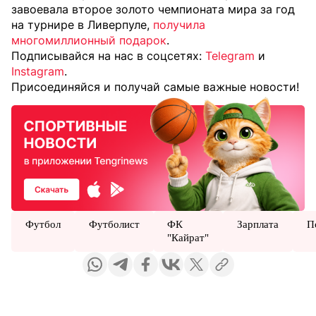
завоевала второе золото чемпионата мира за год
на турнире в Ливерпуле,
получила
многомиллионный подарок
.
Подписывайся на нас в соцсетях:
Telegram
и
Instagram
.
Присоединяйся и получай самые важные новости!
Футбол
Футболист
ФК
Зарплата
П
"Кайрат"