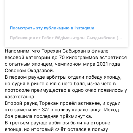
Посмотреть эту публикацию в Instagram
Публикация от Ғабит Әбдімәжитұлы Сыздықбеков (@gabit_syzdykbekov)
Напомним, что Торехан Сабырхан в финале
весовой категории до 70 килограммов встретился
с опытным японцем, чемпионом мира 2021 года
Севоном Окадзавой.
В первом раунде арбитры отдали победу японцу,
но судья в ринге снял с него балл, из-за чего в
протоколе преимущество в одно очко появилось у
казахстанца.
Второй раунд Торехан провёл активнее, и судьи
это заметили - 3:2 в пользу казахстанца. Исход
боя решила последняя трёхминутка.
В третьем раунде арбитры были на стороне
японца, но итоговый счёт остался в пользу