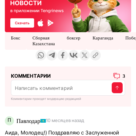
Бокс
Сборная
боксер
Караганда
Побе
Казахстана
КОММЕНТАРИИ
3
Комментарии проходят модерацию редакцией
П
Павлодар
10 месяцев назад
Аида, Молодец!) Поздравляю с Заслуженной