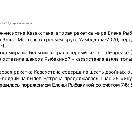
s.kz / Турар Казангапов
ннисистка Казахстана, вторая ракетка мира Елена Рыб
 Элизе Мертенс в третьем круге Уимблдона-2026, пере
rt
.
тка мира из Бельгии забрала первый сет в тай-брейке (7
 оставила шансов Рыбакиной - казахстанка взяла толь
ервая ракетка Казахстана совершила шесть двойных о
 подачи на вылет. Встреча продолжалась 1 час 38 мину
ршилась поражением Елены Рыбакиной со счётом 7:6; 6