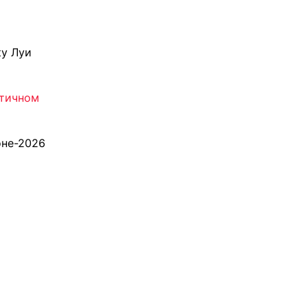
у Луи
атичном
оне-2026