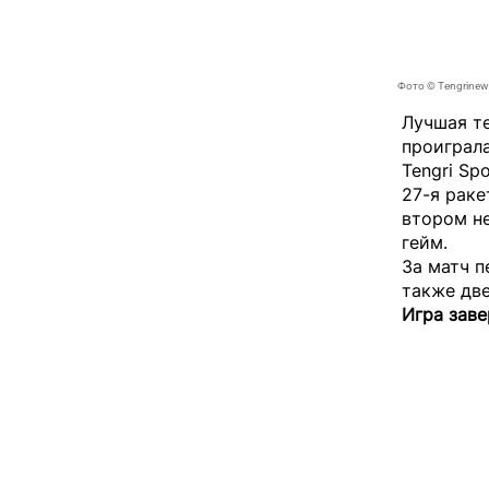
Фото © Tengrinew
Лучшая те
проиграла
Tengri Spo
27-я раке
втором не
гейм.
За матч п
также две
Игра заве