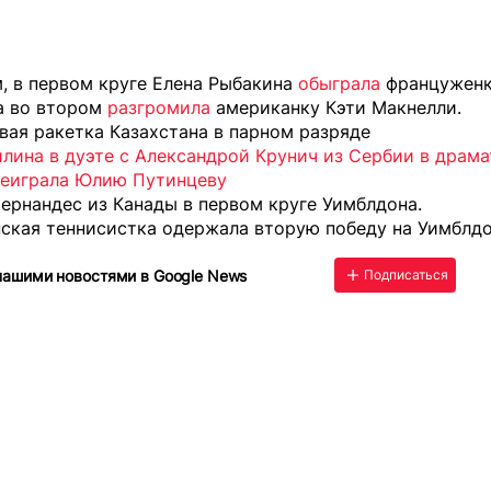
, в первом круге Елена Рыбакина
обыграла
француженк
 а во втором
разгромила
американку Кэти Макнелли.
вая ракетка Казахстана в парном разряде
лина в дуэте с Александрой Крунич из Сербии в драм
реиграла Юлию Путинцеву
ернандес из Канады в первом круге Уимблдона.
нская теннисистка одержала вторую победу на Уимблд
нашими новостями в Google News
Подписаться