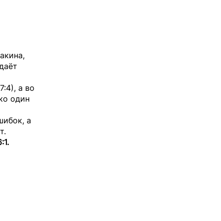
акина,
даёт
:4), а во
ко один
шибок, а
т.
:1.