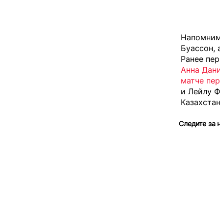
Напомним
Буассон,
Ранее пер
Анна Дани
матче пе
и Лейлу Ф
Казахста
Следите за 