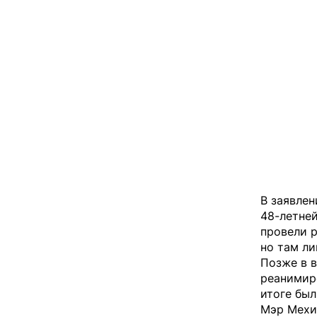
В заявле
48-летней
провели 
но там ли
Позже в 
реанимир
итоге был
Мэр Мехи