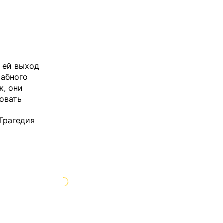
 ей выход
табного
к, они
новать
 Трагедия