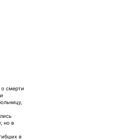
 о смерти
ки
ольницу,
ались
, но в
гибших в