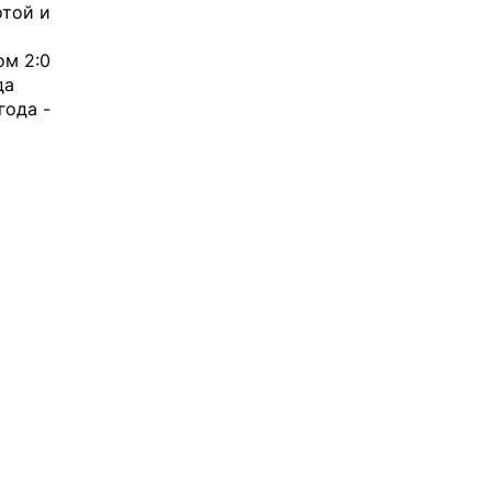
отой и
ом 2:0
да
года -