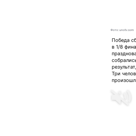
Фото: unotv.com
Победа с
в 1/8 фин
празднова
собрались
результат
Три челов
произошла