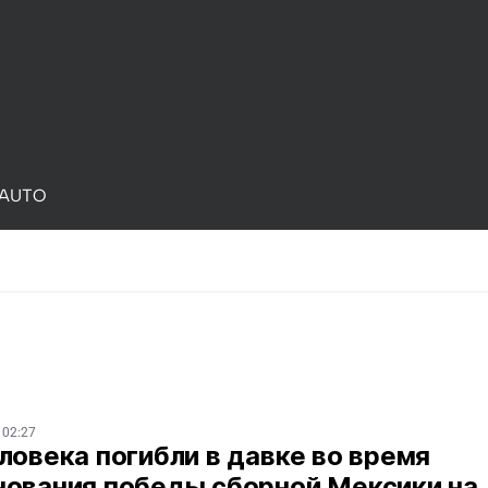
AUTO
 02:27
ловека погибли в давке во время
нования победы сборной Мексики на