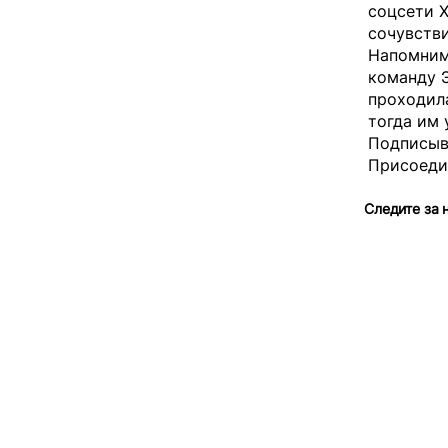
соцсети X
сочувстви
Напомним
команду Э
проходил
тогда им 
Подписыва
Присоеди
Следите за 