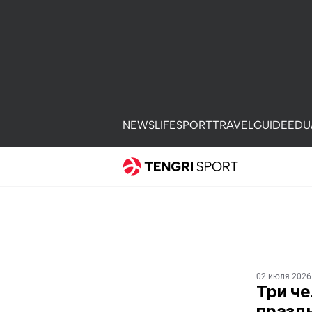
NEWS
LIFE
SPORT
TRAVEL
GUIDE
EDU
02 июля 2026
Три че
празд