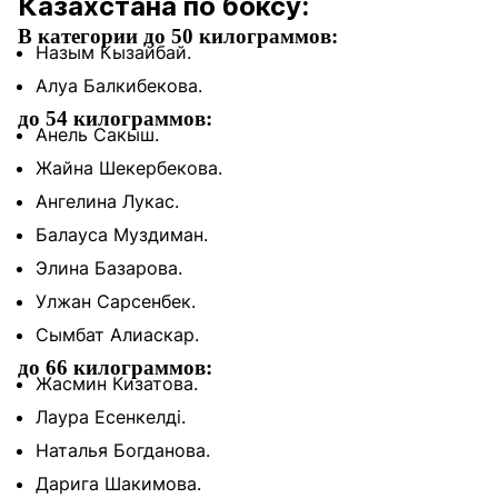
Казахстана по боксу:
В категории до 50 килограммов:
Назым Кызайбай.
Алуа Балкибекова.
до 54 килограммов:
Анель Сакыш.
Жайна Шекербекова.
Ангелина Лукас.
Балауса Муздиман.
Элина Базарова.
Улжан Сарсенбек.
Сымбат Алиаскар.
до 66 килограммов:
Жасмин Кизатова.
Лаура Есенкелді.
Наталья Богданова.
Дарига Шакимова.