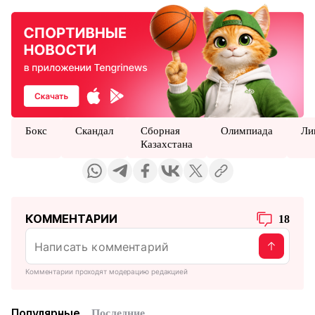
Бокс
Скандал
Сборная
Олимпиада
Ли
Казахстана
КОММЕНТАРИИ
18
Комментарии проходят модерацию редакцией
Популярные
Последние