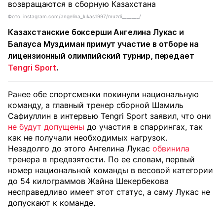
Фото: instagram.com/angelina_lukas1997/muzdi_______/
Казахстанские боксерши Ангелина Лукас и
Балауса Муздиман примут участие в отборе на
лицензионный олимпийский турнир, передает
Tengri Sport
.
Ранее обе спортсменки покинули национальную
команду, а главный тренер сборной Шамиль
Сафиуллин в интервью Tengri Sport заявил, что они
не будут допущены
до участия в спаррингах, так
как не получали необходимых нагрузок.
Незадолго до этого Ангелина Лукас
обвинила
тренера в предвзятости. По ее словам, первый
номер национальной команды в весовой категории
до 54 килограммов Жайна Шекербекова
несправедливо имеет этот статус, а саму Лукас не
допускают к команде.