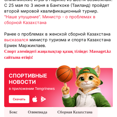
С 25 мая по 3 июня в Бангкоке (Таиланд) пройдет
второй мировой квалификационный турнир.
"Наше упущение". Министр - о проблемах в
сборной Казахстана
Ранее о проблемах в женской сборной Казахстана
высказался
министр туризма и спорта Казахстана
Ермек Маржикпаев.
Спорт әлеміндегі жаңалықтар қазақ тілінде: Massaget.kz
сайтына өтіңіз!
Бокс
Олимпиада
Сборная Казахстана