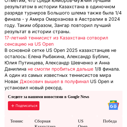
Отметим, что среди юниоров-мужчин лучшим
результатом в истории Казахстана в одиночном
разряде турниров Большого шлема также была 1/4
финала - у Амира Омарханова в Австралии в 2024
году. Таким образом, Зангар повторил лучший
результат в истории страны.
17-летний теннисист из Казахстана сотворил
сенсацию на US Open
В основной сетке US Open 2025 казахстанцев не
осталось: Елена Рыбакина, Александр Бублик,
Юлия Путинцева, Александр Шевченко и Анна
Данилина
не смогли пробиться дальше
1/8 финала.
А один из самых известных теннисистов мира
Новак
Джокович вышел в полуфинал
US Open и
установил новый рекорд.
Следите за нашими новостями в Google News
Подписаться
Теннис
Сборная
US
Победа
Казахстана
Open