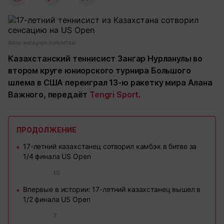
Фото: instagram.com/ktf.kz/
Казахстанский теннисист Зангар Нурланулы во
втором круге юниорского турнира Большого
шлема в США переиграл 13-ю ракетку мира Алана
Важного, передаёт
Tengri Sport
.
ПРОДОЛЖЕНИЕ
17-летний казахстанец сотворил камбэк в битве за
■
1/4 финала US Open
10
Впервые в истории: 17-летний казахстанец вышел в
■
1/2 финала US Open
7