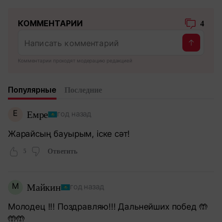
КОММЕНТАРИИ
4
Комментарии проходят модерацию редакцией
Популярные
Последние
Е
Емре
год назад
Жарайсың бауырым, іске сәт!
5
Ответить
М
Майкин
год назад
Молодец !!! Поздравляю!!! Дальнейших побед 🤲
🤲🤲