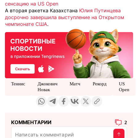
сенсацию на US Open
А вторая ракетка Казахстана
Юлия Путинцева
досрочно завершила выступление на Открытом
чемпионате США
.
Теннис
Джокович
Матч
Рекорд
US
Новак
Open
КОММЕНТАРИИ
2