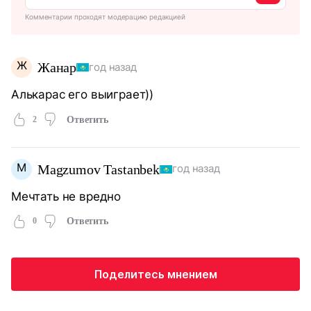
Комментарии проходят модерацию редакцией
Ж
Жанар
год назад
Алькарас его выиграет))
2
Ответить
M
Magzumov Tastanbek
год назад
Мечтать не вредно
0
Ответить
Поделитесь мнением