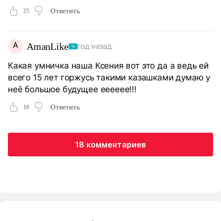
25
Ответить
A
AmanLike
год назад
Какая умничка наша Ксения вот это да а ведь ей
всего 15 лет горжусь такими казашками думаю у
неё большое будущее ееееее!!!
18
Ответить
18 комментариев