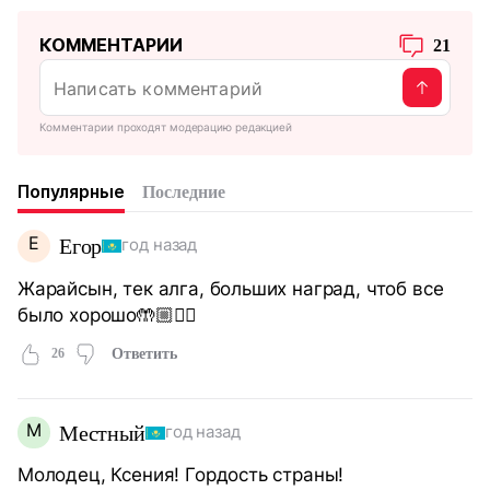
КОММЕНТАРИИ
21
Комментарии проходят модерацию редакцией
Популярные
Последние
Е
Егор
год назад
Жарайсын, тек алга, больших наград, чтоб все
было хорошо🤲🏼✊🏼
26
Ответить
М
Местный
год назад
Молодец, Ксения! Гордость страны!