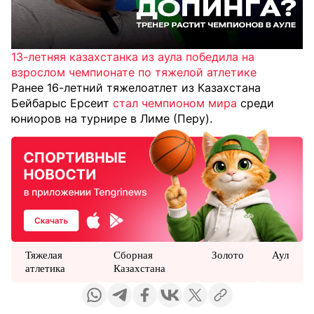
13-летняя казахстанка из аула победила на
взрослом чемпионате по тяжелой атлетике
Ранее 16-летний тяжелоатлет из Казахстана
Бейбарыс Ерсеит
стал чемпионом мира
среди
юниоров на турнире в Лиме (Перу).
Тяжелая
Сборная
Золото
Аул
атлетика
Казахстана