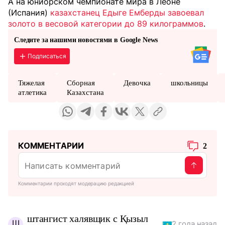
А на юниорском чемпионате мира в Леоне
(Испания)
казахстанец Едыге Емберды завоевал
золото в весовой категории до 89 килограммов
.
Следите за нашими новостями в Google News
Подписаться
Тяжелая
Сборная
Девочка
школьницы
атлетика
Казахстана
КОММЕНТАРИИ
2
Комментарии проходят модерацию редакцией
штангист халявщик с Қызыл
Ш
2 года назад