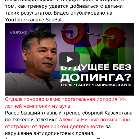
том, как тренеру удается добиваться с детьми
таких результатов. Видео опубликовано на
YouTube-канале SauBall.
Смотреть видео YouTube
Отдала гонорар маме: трогательная история 14-
летней чемпионки из аула
Ранее бывший главный тренер сборной Казахстана
по тяжелой атлетике
Алексей Ни был пожизненно
отстранен от тренерской деятельности
за
нарушение антидопинговых правил.