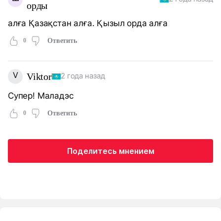
орды
алға Қазақстан алға. Қызыл орда алға
0
Ответить
V
Viktor
2 года назад
Супер! Маладэс
0
Ответить
Поделитесь мнением