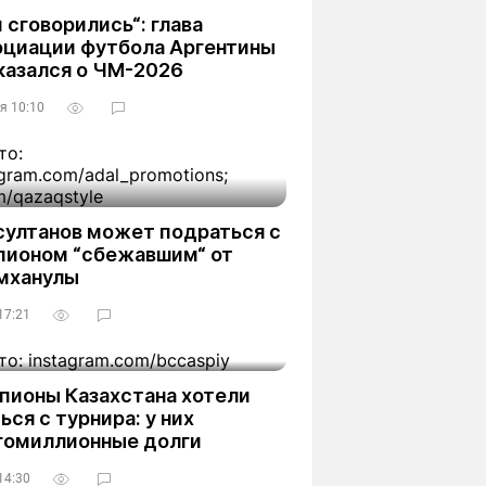
 сговорились“: глава
оциации футбола Аргентины
казался о ЧМ-2026
я 10:10
султанов может подраться с
пионом “сбежавшим“ от
мханулы
17:21
пионы Казахстана хотели
ься с турнира: у них
гомиллионные долги
14:30