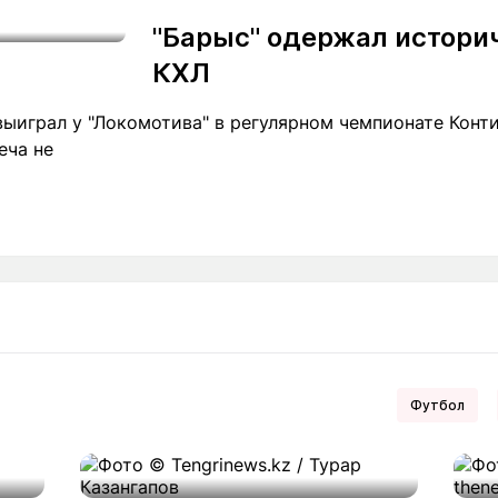
"Барыс" одержал истори
КХЛ
выиграл у "Локомотива" в регулярном чемпионате Конт
реча не
Футбол