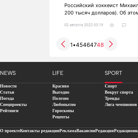
Российский хоккеист Михаил 
200 тысяч долларов). Об это
02 августа 2022 03:19
1
•
45
46
47
48
NEWS
LIFE
SPORT
Новости
Красиво
Спорт
Статьи
Выгодно
Вокруг спорта
Погода
Полезно
Тренды
Спецпроекты
Любопытно
Лига чемпионов
Рейтинги
Гороскопы
Рецепты
О проекте
Контакты редакции
Реклама
Вакансии
Редакция
Редакционн