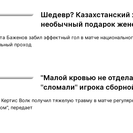
Статьи
округ спорта
Статьи
Полезное
Шедевр? Казахстанский 
ренды
Блоги
необычный подарок жен
ига
Обзоры
емпионов
Спецпроек
та Баженов забил эффектный гол в матче национальног
ольный проход
Контакты редакции
Вакансии
Реклама
Пресс-центр
"Малой кровью не отдела
"сломали" игрока сборно
клама
 Кертис Волк получил тяжелую травму в матче регуля
+7 (700) 3 888 188
ом", передает