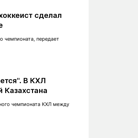
Вокруг света
Образование
хоккеист сделал
Путевые
Учебные
заметки
заведения
е
Маршруты
ты
Заилийского
о чемпионата, передает
Алатау
Светлая тема
ется". В КХЛ
й Казахстана
Мы в социальных сетях
рного чемпионата КХЛ между