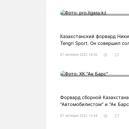
Статьи
Выгодно
В
Погода
Полезно
Т
Спецпроекты
Любопытно
Л
ч
Рейтинги
Гороскопы
Казахстанский форвард Ники
Рецепты
Tengri Sport. Он совершил с
07 октября 2022 18:26
О проекте
Редакция
Ре
Форвард сборной Казахстана
+7 (777) 001 44 99
"Автомобилистом" и "Ак Барс
07 октября 2022 15:44