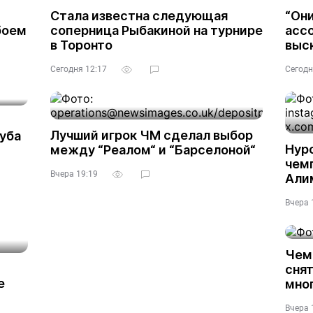
Стала известна следующая
“Они
боем
соперница Рыбакиной на турнире
асс
в Торонто
выс
Сегодня 12:17
Сегодн
Лучший игрок ЧМ сделал выбор
уба
Нур
между “Реалом“ и “Барселоной“
чем
Вчера 19:19
Али
Вчера 
Чем
снят
е
мно
Вчера 