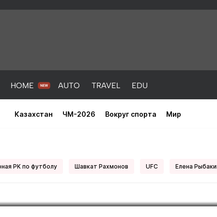
HOME
AUTO
TRAVEL
EDU
Казахстан
ЧМ-2026
Вокруг спорта
Мир
поражение "Ак Барсу" в Казан
ная РК по футболу
Шавкат Рахмонов
UFC
Елена Рыбаки
PORT
HEALTH
HOME
AUTO
Новости
порт
Новости
Новости