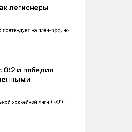
Как легионеры
Л
 претендует на плей-офф, но
с 0:2 и победил
ошенными
ной хоккейной лиги (КХЛ),