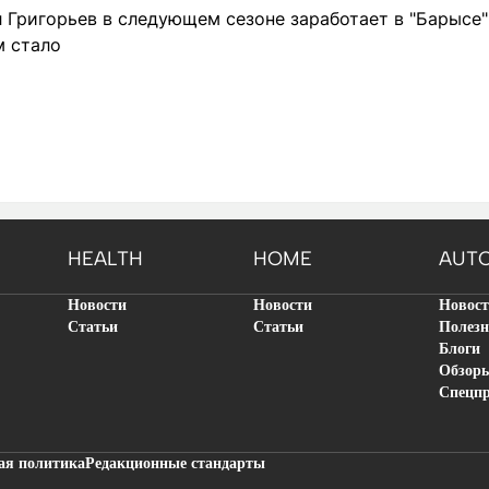
Григорьев в следующем сезоне заработает в "Барысе" 
м стало
HEALTH
HOME
AUT
Новости
Новости
Новос
Статьи
Статьи
Полезн
Блоги
Обзор
Спецп
ая политика
Редакционные стандарты