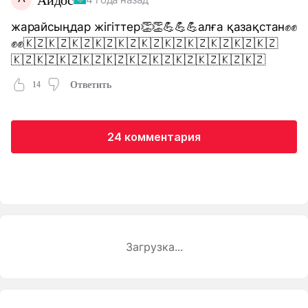
Айдос
жарайсыңдар жігіттер👏👏💪💪💪алға қазақстан✊✊
✊✊🇰🇿🇰🇿🇰🇿🇰🇿🇰🇿🇰🇿🇰🇿🇰🇿🇰🇿🇰🇿🇰🇿
🇰🇿🇰🇿🇰🇿🇰🇿🇰🇿🇰🇿🇰🇿🇰🇿🇰🇿🇰🇿🇰🇿
14
Ответить
24 комментария
Загрузка...