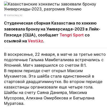
© icehockey.kz
Студенческая сборная Казахстана по хоккею
завоевала бронзу на Универсиаде-2023 в Лейк-
Плэсиде (США), сообщает
Tengri Sport
со
ссылкой на
Vesti.kz
.
В воскресенье, 22 января, в матче за третье место
подопечные Галыма Мамбеталиева встречались с
Японией. Матч завершился со счетом 8:1.
В первом периоде счет открыл Максим
Мухаметов. Эта шайба стала единственной в
стартовой двадцатиминутке. Во втором периоде
казахстанцы организовали еще четыре гола.
Шайбы на счету Саяна Данияра, Максима
Мусорова, Алихана Омирбекова и Батырлана
Муратова.