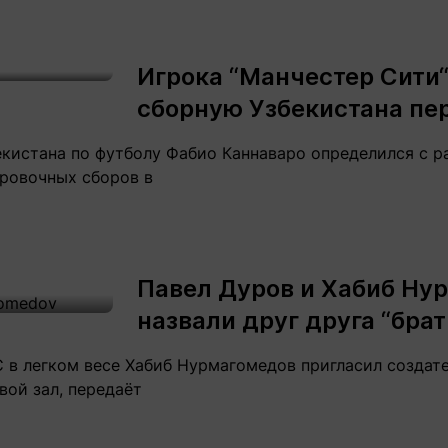
Игрока “Манчестер Сити“
сборную Узбекистана пе
екистана по футболу Фабио Каннаваро определился с 
ировочных сборов в
Павел Дуров и Хабиб Ну
назвали друг друга “бра
 в легком весе Хабиб Нурмагомедов пригласил создат
вой зал, передаёт