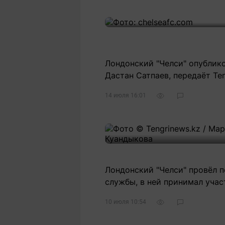
Статьи
Выгодно
В
Погода
Полезно
Т
Спецпроекты
Любопытно
Л
ч
Рейтинги
Гороскопы
Лондонский "Челси" опублико
Рецепты
Дастан Сатпаев, передаёт Ten
14 июля 16:01
О проекте
Редакция
Ре
Лондонский "Челси" провёл п
+7 (777) 001 44 99
службы, в ней принимал учас
10 июля 10:54