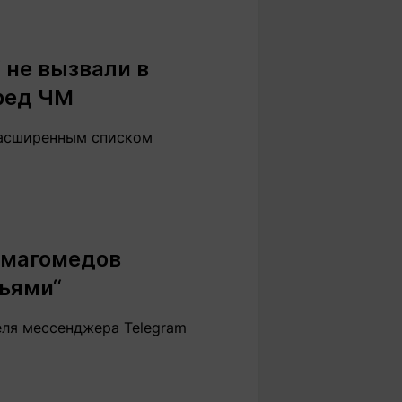
 не вызвали в
ред ЧМ
расширенным списком
рмагомедов
тьями“
еля мессенджера Telegram