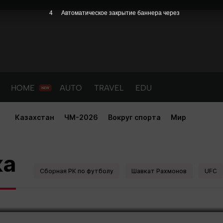
3
Автоматическое закрытие баннера через
HOME
AUTO
TRAVEL
EDU
Казахстан
ЧМ-2026
Вокруг спорта
Мир
ддержали Дастана Сатпаева на
ка
тралии
Сборная РК по футболу
Шавкат Рахмонов
UFC
PORT
HEALTH
HOME
AUTO
Новости
порт
Новости
Новости