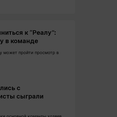
иться к “Реалу”:
у в команде
у может пройти просмотр в
лись с
исты сыграли
оки основной команды хозяев