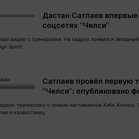
Статьи
округ спорта
Статьи
Полезное
Дастан Сатпаев впервые
ренды
Блоги
соцсетях “Челси“
ига
Обзоры
емпионов
Спецпроек
вал видео с тренировки. На кадрах появился звездны
gri Sport.
Контакты редакции
Вакансии
Реклама
Пресс-центр
Сатпаев провёл первую 
“Челси“: опубликовано ф
клама
ервую тренировку с новым наставником Хаби Алонсо. 
+7 (700) 3 888 188
тие и казахстанец