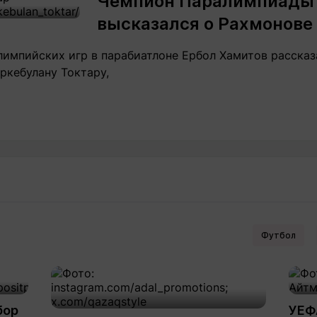
Чемпион Паралимпиады 
высказался о Рахмонове 
импийских игр в парабиатлоне Ербол Хамитов рассказ
ркебулану Токтару,
Футбол
бор
УЕФ