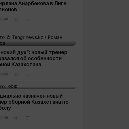
ирлана Анарбекова в Лиге
пионов
15:40
нский дух“: новый тренер
казался об особенности
рной Казахстана
12:43
циально назначен новый
ер сборной Казахстана по
болу
11:46