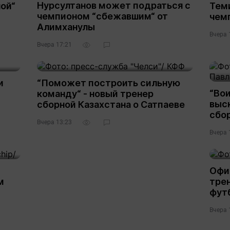
Нурсултанов может подраться с
ой“
Тем
чемпионом “сбежавшим“ от
чем
Алимханулы
Вчера 
Вчера 17:21
и
“Поможет построить сильную
“Вои
команду“ - новый тренер
выс
сборной Казахстана о Сатпаеве
сбо
Вчера 13:23
Вчера 
Офи
м
трен
фут
Вчера 