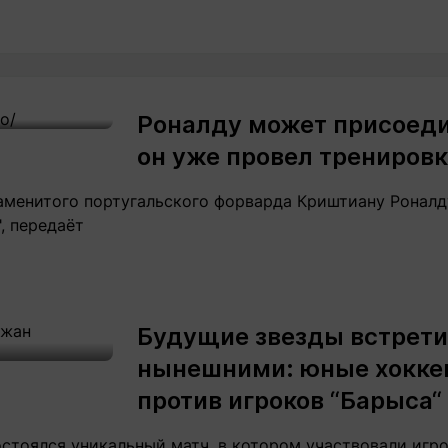
Роналду может присоедин
он уже провел тренировк
аменитого португальского форварда Криштиану Роналд
, передаёт
Будущие звезды встрети
нынешними: юные хокке
против игроков “Барыса“
остоялся уникальный матч, в котором участвовали игр