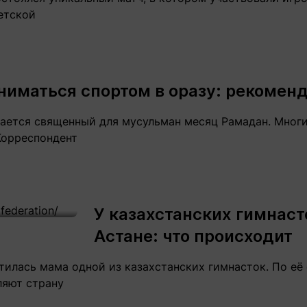
детской
ниматься спортом в оразу: рекомен
нается священный для мусульман месяц Рамадан. Мног
Корреспондент
У казахстанских гимнаст
Астане: что происходит
атилась мама одной из казахстанских гимнасток. По её
ляют страну