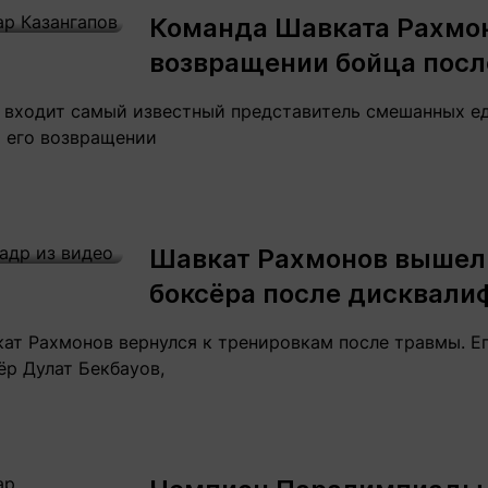
Команда Шавката Рахмон
возвращении бойца посл
ю входит самый известный представитель смешанных е
о его возвращении
Шавкат Рахмонов вышел 
боксёра после дисквали
ат Рахмонов вернулся к тренировкам после травмы. Ег
р Дулат Бекбауов,