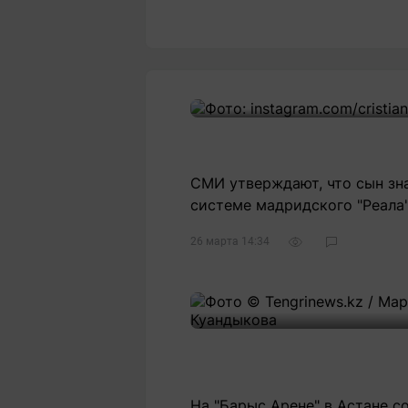
СМИ утверждают, что сын зн
системе мадридского "Реала"
26 марта 14:34
На "Барыс Арене" в Астане с