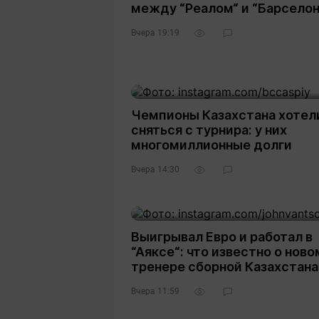
между “Реалом“ и “Барселон
Вчера 19:19
Чемпионы Казахстана хотел
сняться с турнира: у них
многомиллионные долги
Вчера 14:30
Выигрывал Евро и работал в
“Аяксе“: что известно о ново
тренере сборной Казахстана
Вчера 11:59