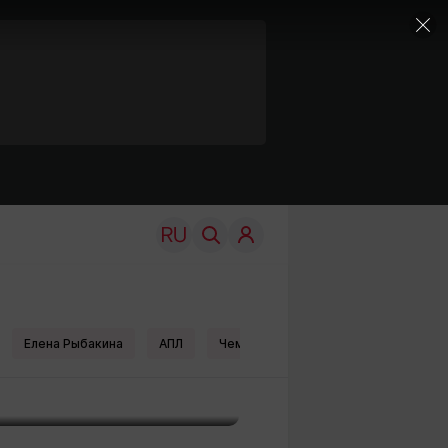
 тренировке
Елена Рыбакина
АПЛ
Чемпионат Европы по футболу
TRAVEL
EDU
Моя страна
Новости