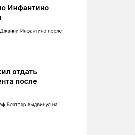
по Инфантино
а
 Джанни Инфантино после
ил отдать
нта после
ф Блаттер выдвинул на