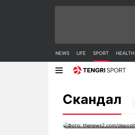
NEWS
LIFE
SPORT
HEALTH
“Они сговорили
Скандал
высказался о 
NEWS
LIFE
S
Сегодня 10:10
Новости
Красиво
С