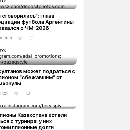
 сговорились“: глава
оциации футбола Аргентины
казался о ЧМ-2026
я 10:10
султанов может подраться с
пионом “сбежавшим“ от
мханулы
17:21
пионы Казахстана хотели
ься с турнира: у них
гомиллионные долги