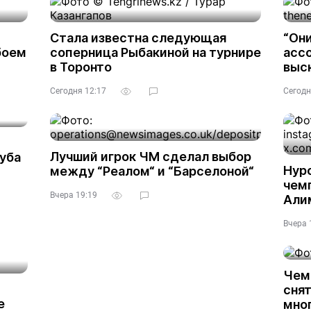
Стала известна следующая
“Они
боем
соперница Рыбакиной на турнире
асс
в Торонто
выс
Сегодня 12:17
Сегодн
Лучший игрок ЧМ сделал выбор
уба
Нур
между “Реалом“ и “Барселоной“
чем
Вчера 19:19
Али
Вчера 
Чем
снят
е
мно