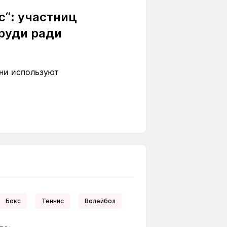
с“: участниц
груди ради
они используют
Бокс
Теннис
Волейбол