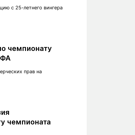
цию с 25-летнего вингера
по чемпионату
ЕФА
ерческих прав на
зия
ту чемпионата