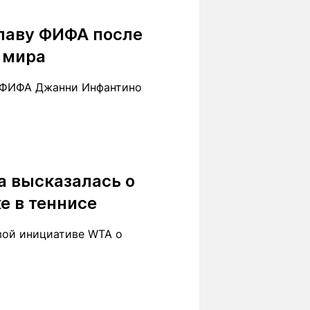
Вокруг света
Образование
лаву ФИФА после
Путевые
Учебные
заметки
заведения
 мира
Маршруты
ты
Заилийского
у ФИФА Джанни Инфантино
Алатау
Светлая тема
а высказалась о
е в теннисе
Мы в социальных сетях
овой инициативе WTA о