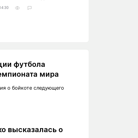
14:30
ции футбола
чемпионата мира
ния о бойкоте следующего
ко высказалась о