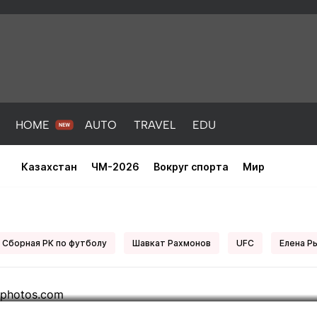
HOME
AUTO
TRAVEL
EDU
Казахстан
ЧМ-2026
Вокруг спорта
Мир
сь“: глава ассоциации футбол
ЧМ-2026
Сборная РК по футболу
Шавкат Рахмонов
UFC
Елена Р
PORT
HEALTH
HOME
AUTO
Новости
порт
Новости
Новости