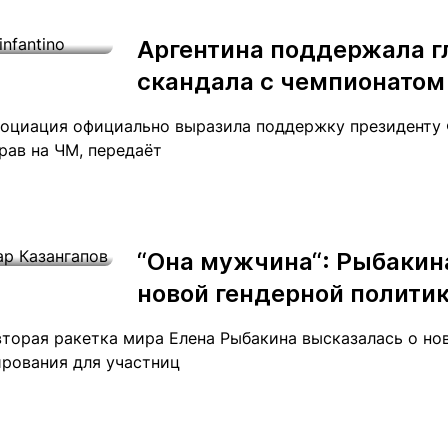
Статьи
округ спорта
Статьи
Полезное
Аргентина поддержала г
ренды
Блоги
скандала с чемпионатом
ига
Обзоры
емпионов
Спецпроек
ссоциация официально выразила поддержку президент
рав на ЧМ, передаёт
Контакты редакции
Вакансии
Реклама
Пресс-центр
“Она мужчина“: Рыбакин
новой гендерной политик
клама
вторая ракетка мира Елена Рыбакина высказалась о н
+7 (700) 3 888 188
ирования для участниц