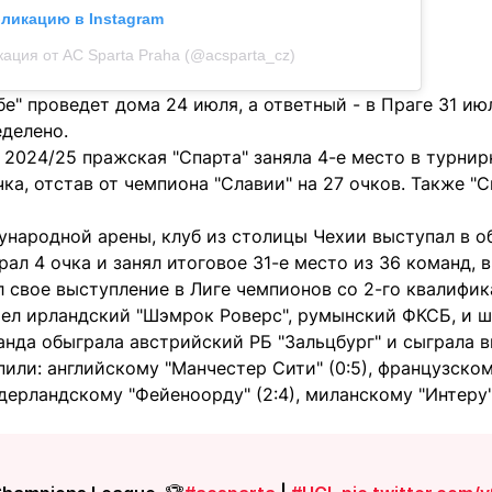
бликацию в Instagram
ация от AC Sparta Praha (@acsparta_cz)
е" проведет дома 24 июля, а ответный - в Праге 31 и
еделено.
 2024/25 пражская "Спарта" заняла 4-е место в турни
чка, отстав от чемпиона "Славии" на 27 очков. Также "
ународной арены, клуб из столицы Чехии выступал в о
брал 4 очка и занял итоговое 31-е место из 36 команд, 
 свое выступление в Лиге чемпионов со 2-го квалифика
ел ирландский "Шэмрок Роверс", румынский ФКСБ, и ш
анда обыграла австрийский РБ "Зальцбург" и сыграла 
пили: английскому "Манчестер Сити" (0:5), французском
нидерландскому "Фейеноорду" (2:4), миланскому "Интеру"