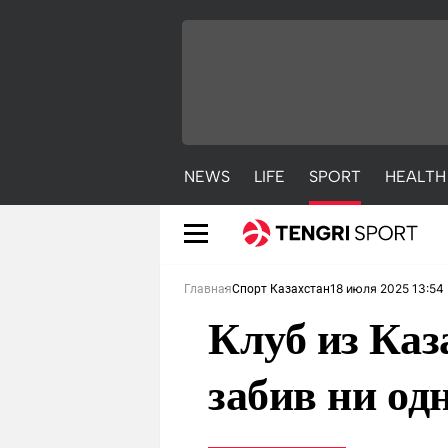
NEWS
LIFE
SPORT
HEALTH
18 июля 2025 13:54
Главная
Спорт Казахстан
Клуб из Каз
забив ни од
NEWS
LIFE
S
Новости
Красиво
С