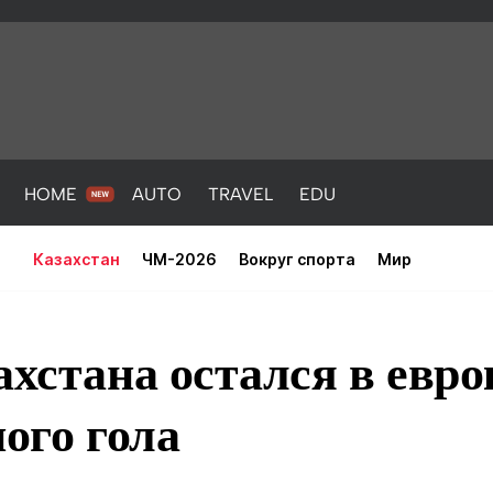
HOME
AUTO
TRAVEL
EDU
Казахстан
ЧМ-2026
Вокруг спорта
Мир
ахстана остался в евро
ного гола
PORT
HEALTH
HOME
AUTO
Новости
порт
Новости
Новости