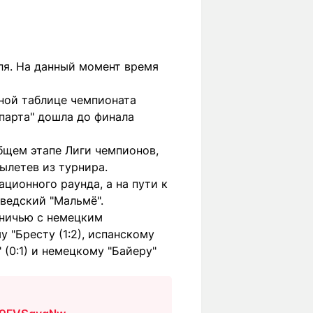
юля. На данный момент время
рной таблице чемпионата
Спарта" дошла до финала
бщем этапе Лиги чемпионов,
вылетев из турнира.
ционного раунда, а на пути к
ведский "Мальмё".
вничью с немецким
у "Бресту (1:2), испанскому
 (0:1) и немецкому "Байеру"