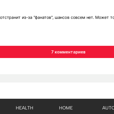
д
отстранит из-за "фанатов", шансов совсем нет. Может т
7 комментариев
HEALTH
HOME
AUT