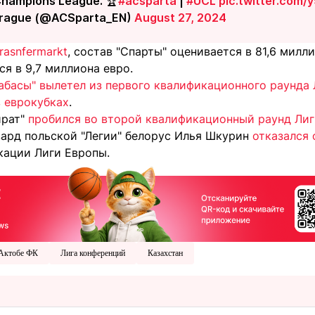
Champions League. 🏆
#acsparta
|
#UCL
pic.twitter.com
Prague (@ACSparta_EN)
August 27, 2024
rasnfermarkt
, состав "Спарты" оценивается в 81,6 милл
я в 9,7 миллиона евро.
абасы" вылетел из первого квалификационного раунда
в еврокубках
.
йрат"
пробился во второй квалификационный раунд Ли
ард польской "Легии" белорус Илья Шкурин
отказался 
кации Лиги Европы.
Актобе ФК
Лига конференций
Казахстан