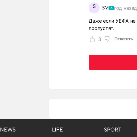
S
год наза
SV
Даже если УЕФА не 
пропустят.
3
Ответить
NEWS
LIFE
SPORT