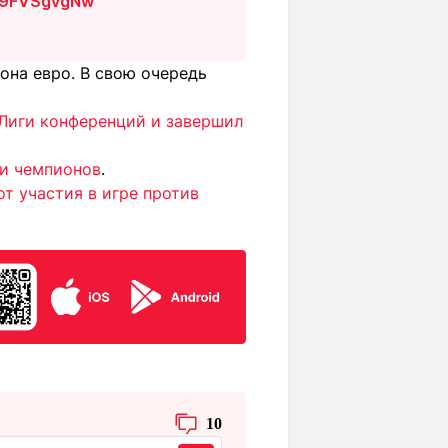
/y9FVSgvgNw
иона евро. В свою очередь
 Лиги конференций и завершил
ги чемпионов
.
от участия в игре против
10