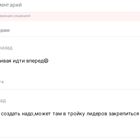
дерацию редакцией
дние
назад
бивая идти вперед😄
та
зад
создать надо,может там в тройку лидеров закрепиться