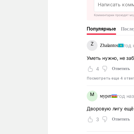
Комментарии проходят мо
Популярные
После
Z
год 
Zhalantos
Уметь нужно, не за
4
Ответить
Посмотреть еще 4 отве
М
год на
мурат
Дворовую лигу ещё 
3
Ответить