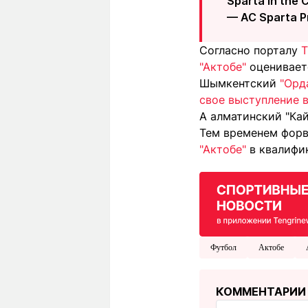
Sparta in the 
— AC Sparta 
Согласно порталу
T
"Актобе"
оцениваетс
Шымкентский
"Орд
свое выступление 
А алматинский "Ка
Тем временем форв
"Актобе"
в квалифи
Футбол
Актобе
КОММЕНТАРИИ