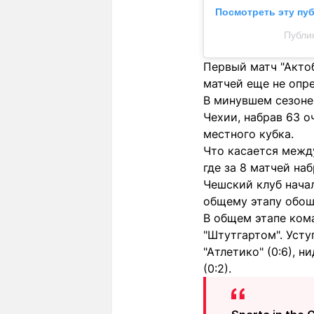
Посмотреть эту пу
Публик
Первый матч "Актоб
матчей еще не опр
В минувшем сезоне
Чехии, набрав 63 о
местного кубка.
Что касается межд
где за 8 матчей на
Чешский клуб начал
общему этапу обош
В общем этапе ком
"Штутгартом". Усту
"Атлетико" (0:6), 
(0:2).