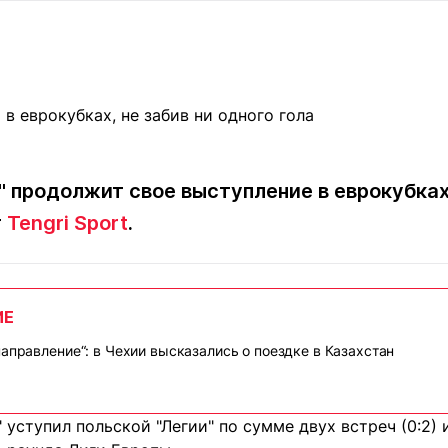
Статьи
округ спорта
Статьи
Полезное
ренды
Блоги
ига
Обзоры
емпионов
Спецпроек
" продолжит свое выступление в еврокубках,
т
Tengri Sport
.
Контакты редакции
Вакансии
Реклама
Пресс-центр
ИЕ
клама
+7 (700) 3 888 188
направление“: в Чехии высказались о поездке в Казахстан
 уступил польской "Легии" по сумме двух встреч (0:2) 